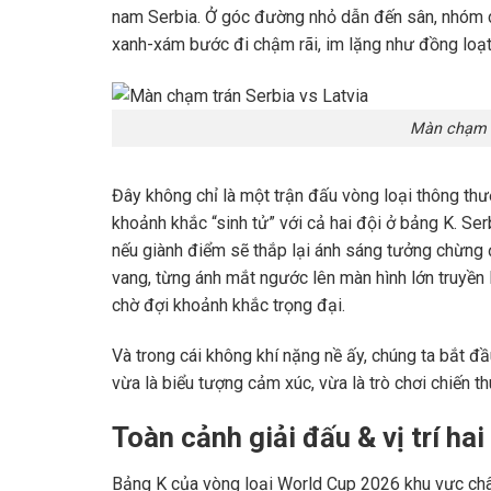
nam Serbia. Ở góc đường nhỏ dẫn đến sân, nhóm c
xanh-xám bước đi chậm rãi, im lặng như đồng loạt 
Màn chạm t
Đây không chỉ là một trận đấu vòng loại thông th
khoảnh khắc “sinh tử” với cả hai đội ở bảng K. Ser
nếu giành điểm sẽ thắp lại ánh sáng tưởng chừng đã
vang, từng ánh mắt ngước lên màn hình lớn truyền 
chờ đợi khoảnh khắc trọng đại.
Và trong cái không khí nặng nề ấy, chúng ta bắt đ
vừa là biểu tượng cảm xúc, vừa là trò chơi chiến th
Toàn cảnh giải đấu & vị trí hai
Bảng K của vòng loại World Cup 2026 khu vực châu