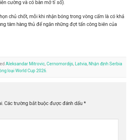
iên cường và có bàn mở tỉ số).
họn chủ chốt, mỗi khi nhận bóng trong vòng cấm là có khả
ung tâm hàng thủ để ngăn những đợt tấn công biên của
ged
Aleksandar Mitrovic
,
Cernomordijs
,
Latvia
,
Nhận định Serbia
òng loại World Cup 2026
.
i.
Các trường bắt buộc được đánh dấu
*