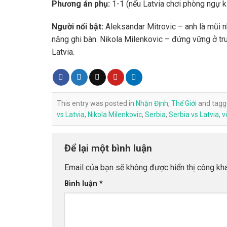
Phương án phụ:
1-1 (nếu Latvia chơi phòng ngự k
Người nổi bật:
Aleksandar Mitrovic – anh là mũi n
năng ghi bàn. Nikola Milenkovic – đứng vững ở tr
Latvia.
This entry was posted in
Nhận Định
,
Thế Giới
and tag
vs Latvia
,
Nikola Milenkovic
,
Serbia
,
Serbia vs Latvia
,
v
Để lại một bình luận
Email của bạn sẽ không được hiển thị công kha
Bình luận
*