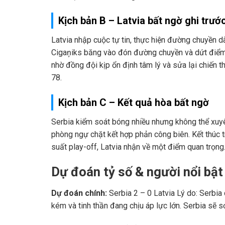
Kịch bản B – Latvia bất ngờ ghi trướ
Latvia nhập cuộc tự tin, thực hiện đường chuyền d
Cigaņiks băng vào đón đường chuyền và dứt điểm 
nhờ đồng đội kịp ổn định tâm lý và sửa lại chiến th
78.
Kịch bản C – Kết quả hòa bất ngờ
Serbia kiểm soát bóng nhiều nhưng không thể xuyê
phòng ngự chặt kết hợp phản công biên. Kết thúc tr
suất play-off, Latvia nhận về một điểm quan trọng
Dự đoán tỷ số & người nổi bật
Dự đoán chính:
Serbia 2 – 0 Latvia Lý do: Serbia 
kém và tinh thần đang chịu áp lực lớn. Serbia sẽ 