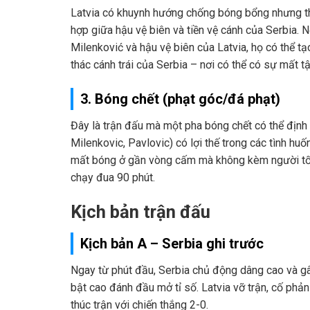
Latvia có khuynh hướng chống bóng bổng nhưng thư
hợp giữa hậu vệ biên và tiền vệ cánh của Serbia. 
Milenković và hậu vệ biên của Latvia, họ có thể tạ
thác cánh trái của Serbia – nơi có thể có sự mất tậ
3. Bóng chết (phạt góc/đá phạt)
Đây là trận đấu mà một pha bóng chết có thể định đ
Milenkovic, Pavlovic) có lợi thế trong các tình hu
mất bóng ở gần vòng cấm mà không kèm người tốt. 
chạy đua 90 phút.
Kịch bản trận đấu
Kịch bản A – Serbia ghi trước
Ngay từ phút đầu, Serbia chủ động dâng cao và gâ
bật cao đánh đầu mở tỉ số. Latvia vỡ trận, cố phản
thúc trận với chiến thắng 2-0.