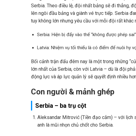
Serbia. Theo điều lệ, đội nhất bảng sẽ đi thẳng, độ
lên ngôi đầu bảng và giành vé trực tiếp. Serbia đ
tuy không lớn nhưng yêu cầu với mỗi đội rất khác 
Serbia: Hiện bị đẩy vào thế “không được phép sai
Latvia: Nhiệm vụ tối thiểu là có điểm để nuôi hy v
Bối cảnh trận đấu đêm nay là một trong những “cửa
lớn nhất của Serbia, còn với Latvia – dù là đội phả
động lực và áp lực quản lý sẽ quyết định nhiều hơ
Con người & mảnh ghép
Serbia – ba trụ cột
Aleksandar Mitrović (Tiền đạo cắm) – với lịch 
anh là mũi nhọn chủ chốt cho Serbia.