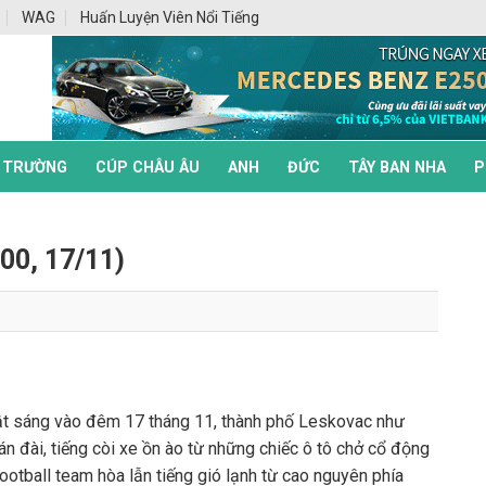
WAG
Huấn Luyện Viên Nổi Tiếng
 TRƯỜNG
CÚP CHÂU ÂU
ANH
ĐỨC
TÂY BAN NHA
P
00, 17/11)
ật sáng vào đêm 17 tháng 11, thành phố Leskovac như
án đài, tiếng còi xe ồn ào từ những chiếc ô tô chở cổ động
ootball team hòa lẫn tiếng gió lạnh từ cao nguyên phía