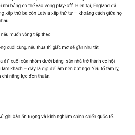
i nhì bảng có thể vào vòng play-off. Hiện tại, England đã
ang xếp thứ ba còn Latvia xếp thứ tư — khoảng cách giữa họ
nhau.
” nếu muốn vòng tiếp theo.
ọng cuối cùng, nếu thua thì giấc mơ sẽ gần như tắt.
 ải” cuối của nhóm dưới bảng: sân nhà trở thành cơ hội
i làm khách – đây là dịp để làm nên bất ngờ. Yếu tố tâm lý,
n chỉ năng lực đơn thuần.
sử ghi bàn ấn tượng và kinh nghiệm chinh chiến quốc tế,