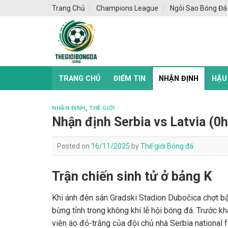
Skip
Trang Chủ
Champions League
Ngôi Sao Bóng Đá
to
content
TRANG CHỦ
ĐIỂM TIN
NHẬN ĐỊNH
HẬU
NHẬN ĐỊNH
,
THẾ GIỚI
Nhận định Serbia vs Latvia (0h
Posted on
16/11/2025
by
Thế giới Bóng đá
Trận chiến sinh tử ở bảng K
Khi ánh đèn sân Gradski Stadion Dubočica chợt b
bừng tỉnh trong không khí lễ hội bóng đá. Trước kh
viên áo đỏ-trắng của đội chủ nhà Serbia national f