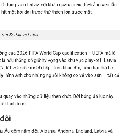
ổ động viên Latvia với khăn quàng màu đỏ-trắng xen lẫn
hít một hơi dài trước thử thách lớn trước mắt.
rán Serbia vs Latvia
ường của 2026 FIFA World Cup qualification – UEFA mà là
bia nếu thắng sẽ giữ hy vọng vào khu vực play-off; Latvia
 tắt với giấc mơ đi tiếp. Trên khán đài, từng hơi thở hô
lại hình ảnh cho những người không có vé vào sân — tất cả
ầu quay vào những dữ liệu then chốt. Bởi bóng đá lúc này
uật lạnh lùng.
 đội
 Âu gồm năm đội: Albania, Andorra, England, Latvia và