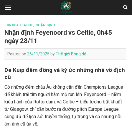
Skip
to
content
EUROPA LEAGUE
,
NHẬN ĐỊNH
Nhận định Feyenoord vs Celtic, 0h45
ngày 28/11
Posted on
26/11/2025
by
Thế giới Bóng đá
De Kuip đêm đông và ký ức những nhà vô địch
cũ
Có những đêm châu Âu không cần đến Champions League
để khiến trái tim người hâm mộ run lên. Feyenoord – niềm
kiêu hãnh của Rotterdam, và Celtic – biểu tượng bất khuất
từ Glasgow, chỉ cần bước ra đường pitch Europa League
cũng đủ để lịch sử, truyền thống, tự trọng và cả những nỗi
ám ảnh cũ ùa về.