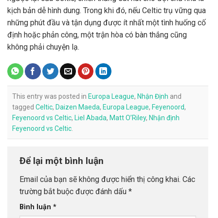
kịch bản dễ hình dung. Trong khi đó, nếu Celtic trụ vững qua
những phút đầu và tận dụng được ít nhất một tình huống cố
định hoặc phản công, một trận hòa có bàn thắng cũng
không phải chuyện lạ.
This entry was posted in
Europa League
,
Nhận Định
and
tagged
Celtic
,
Daizen Maeda
,
Europa League
,
Feyenoord
,
Feyenoord vs Celtic
,
Liel Abada
,
Matt O’Riley
,
Nhận định
Feyenoord vs Celtic
.
Để lại một bình luận
Email của bạn sẽ không được hiển thị công khai.
Các
trường bắt buộc được đánh dấu
*
Bình luận
*