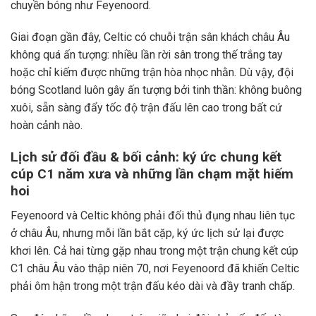
chuyền bóng như Feyenoord.
Giai đoạn gần đây, Celtic có chuỗi trận sân khách châu Âu
không quá ấn tượng: nhiều lần rời sân trong thế trắng tay
hoặc chỉ kiếm được những trận hòa nhọc nhằn. Dù vậy, đội
bóng Scotland luôn gây ấn tượng bởi tinh thần: không buông
xuôi, sẵn sàng đẩy tốc độ trận đấu lên cao trong bất cứ
hoàn cảnh nào.
Lịch sử đối đầu & bối cảnh: ký ức chung kết
cúp C1 năm xưa và những lần chạm mặt hiếm
hoi
Feyenoord và Celtic không phải đối thủ đụng nhau liên tục
ở châu Âu, nhưng mỗi lần bắt cặp, ký ức lịch sử lại được
khơi lên. Cả hai từng gặp nhau trong một trận chung kết cúp
C1 châu Âu vào thập niên 70, nơi Feyenoord đã khiến Celtic
phải ôm hận trong một trận đấu kéo dài và đầy tranh chấp.