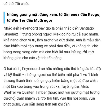
có thể đổi chiều.
Những gương mặt đáng xem: từ Gimenez đến Kyogo,
từ Wieffer đến McGregor
Nhắc đến Feyenoord bây giờ là phải nhắc đến Santiago
Giménez – trung phong người Mexico hội tụ cả sức mạnh,
khả năng chọn vị trí, làm tường và dứt điểm. Anh là mẫu tiền
đạo khiến mọi cặp trung vệ phải đau đầu, vì không chỉ chờ
bóng trong vòng cấm mà còn biết lùi sâu, hút người, mở
không gian cho các vệ tinh tấn công.
Ở hai cánh, Feyenoord sở hữu những cầu thủ trẻ giàu tốc độ
và kỹ thuật – những người có thể biến một pha 1 vs 1 bình
thường thành tình huống nguy hiểm bằng một cú đảo chân,
một lần kéo bóng vào trong sút xa. Tuyến giữa, Mats
Wieffer và Quinten Timber (hoặc một vài gương mặt tương
đương) đảm nhiệm vai trò trái tim, vừa thu hồi bóng, vừa
phát động, vừa sẵn sàng tràn lên khi cần.