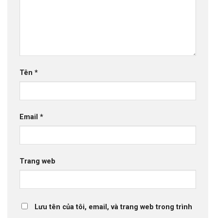
Tên
*
Email
*
Trang web
Lưu tên của tôi, email, và trang web trong trình