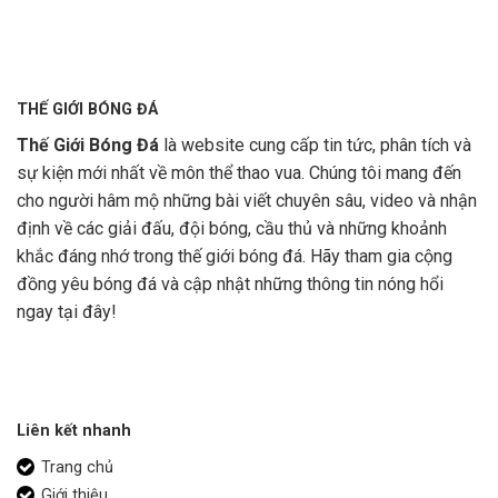
THẾ GIỚI BÓNG ĐÁ
Thế Giới Bóng Đá
là website cung cấp tin tức, phân tích và
sự kiện mới nhất về môn thể thao vua. Chúng tôi mang đến
cho người hâm mộ những bài viết chuyên sâu, video và nhận
định về các giải đấu, đội bóng, cầu thủ và những khoảnh
khắc đáng nhớ trong thế giới bóng đá. Hãy tham gia cộng
đồng yêu bóng đá và cập nhật những thông tin nóng hổi
ngay tại đây!
Liên kết nhanh
Trang chủ
Giới thiệu