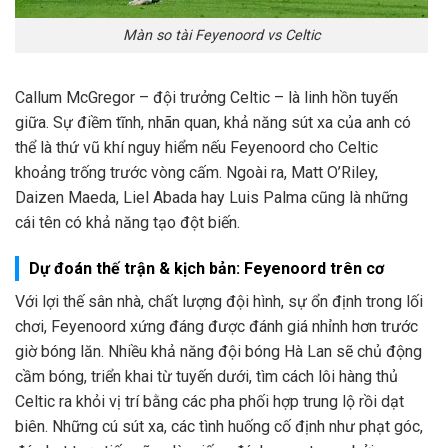
Màn so tài Feyenoord vs Celtic
Callum McGregor – đội trưởng Celtic – là linh hồn tuyến
giữa. Sự điềm tĩnh, nhãn quan, khả năng sút xa của anh có
thể là thứ vũ khí nguy hiểm nếu Feyenoord cho Celtic
khoảng trống trước vòng cấm. Ngoài ra, Matt O’Riley,
Daizen Maeda, Liel Abada hay Luis Palma cũng là những
cái tên có khả năng tạo đột biến.
Dự đoán thế trận & kịch bản: Feyenoord trên cơ
Với lợi thế sân nhà, chất lượng đội hình, sự ổn định trong lối
chơi, Feyenoord xứng đáng được đánh giá nhỉnh hơn trước
giờ bóng lăn. Nhiều khả năng đội bóng Hà Lan sẽ chủ động
cầm bóng, triển khai từ tuyến dưới, tìm cách lôi hàng thủ
Celtic ra khỏi vị trí bằng các pha phối hợp trung lộ rồi dạt
biên. Những cú sút xa, các tình huống cố định như phạt góc,