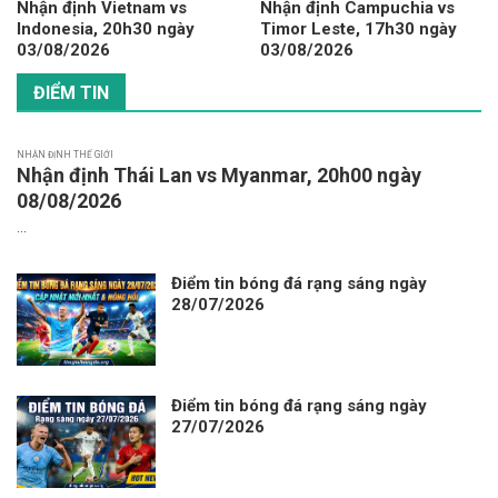
Nhận định Vietnam vs
Nhận định Campuchia vs
Indonesia, 20h30 ngày
Timor Leste, 17h30 ngày
03/08/2026
03/08/2026
ĐIỂM TIN
NHẬN ĐỊNH THẾ GIỚI
Nhận định Thái Lan vs Myanmar, 20h00 ngày
08/08/2026
...
Điểm tin bóng đá rạng sáng ngày
28/07/2026
Điểm tin bóng đá rạng sáng ngày
27/07/2026