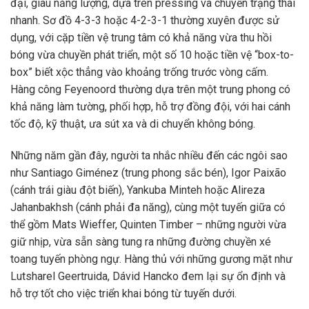
đại, giàu năng lượng, dựa trên pressing và chuyển trạng thái
nhanh. Sơ đồ 4-3-3 hoặc 4-2-3-1 thường xuyên được sử
dụng, với cặp tiền vệ trung tâm có khả năng vừa thu hồi
bóng vừa chuyền phát triển, một số 10 hoặc tiền vệ “box-to-
box” biết xộc thẳng vào khoảng trống trước vòng cấm.
Hàng công Feyenoord thường dựa trên một trung phong có
khả năng làm tường, phối hợp, hỗ trợ đồng đội, với hai cánh
tốc độ, kỹ thuật, ưa sút xa và di chuyển không bóng.
Những năm gần đây, người ta nhắc nhiều đến các ngôi sao
như Santiago Giménez (trung phong sắc bén), Igor Paixão
(cánh trái giàu đột biến), Yankuba Minteh hoặc Alireza
Jahanbakhsh (cánh phải đa năng), cùng một tuyến giữa có
thể gồm Mats Wieffer, Quinten Timber – những người vừa
giữ nhịp, vừa sẵn sàng tung ra những đường chuyền xé
toang tuyến phòng ngự. Hàng thủ với những gương mặt như
Lutsharel Geertruida, Dávid Hancko đem lại sự ổn định và
hỗ trợ tốt cho việc triển khai bóng từ tuyến dưới.