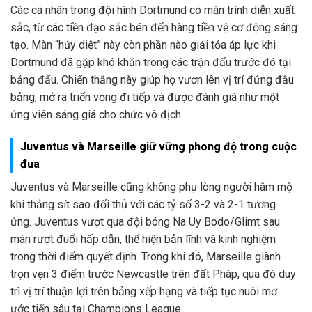
Các cá nhân trong đội hình Dortmund có màn trình diễn xuất
sắc, từ các tiền đạo sắc bén đến hàng tiền vệ cơ động sáng
tạo. Màn “hủy diệt” này còn phần nào giải tỏa áp lực khi
Dortmund đã gặp khó khăn trong các trận đấu trước đó tại
bảng đấu. Chiến thắng này giúp họ vươn lên vị trí đứng đầu
bảng, mở ra triển vọng đi tiếp và được đánh giá như một
ứng viên sáng giá cho chức vô địch.
Juventus và Marseille giữ vững phong độ trong cuộc
đua
Juventus và Marseille cũng không phụ lòng người hâm mộ
khi thắng sít sao đối thủ với các tỷ số 3-2 và 2-1 tương
ứng. Juventus vượt qua đội bóng Na Uy Bodo/Glimt sau
màn rượt đuổi hấp dẫn, thể hiện bản lĩnh và kinh nghiệm
trong thời điểm quyết định. Trong khi đó, Marseille giành
trọn vẹn 3 điểm trước Newcastle trên đất Pháp, qua đó duy
trì vị trí thuận lợi trên bảng xếp hạng và tiếp tục nuôi mơ
ước tiến sâu tại Champions League.