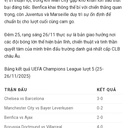
vị trí thuận lợi, trong khi Man City gặp khó khăn lớn sau thất
bại đáng tiếc. Benfica khai thông thế bí với chiến thắng quan
trọng, còn Juventus và Marseille duy trì sự ổn định để
chuẩn bị cho lượt cuối cùng cam go.
Đêm 25, rạng sáng 26/11 thực sự là bản giao hưởng nơi
các đội bóng lớn thể hiện bản lĩnh, chiến thuật và tinh thần
quyết tâm của mình trên đấu trường danh giá nhất cấp CLB
châu Âu.
Bảng kết quả UEFA Champions League lượt 5 (25-
26/11/2025)
TRẬN ĐẤU
KẾT QUẢ
Chelsea vs Barcelona
3-0
Manchester City vs Bayer Leverkusen
0-2
Benfica vs Ajax
2-0
Borussia Dortmund vs Villarreal
4-0