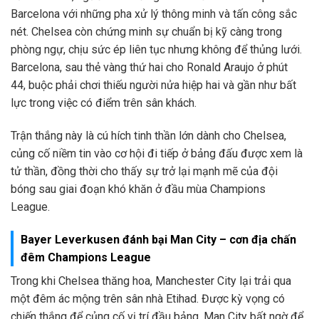
Barcelona với những pha xử lý thông minh và tấn công sắc
nét. Chelsea còn chứng minh sự chuẩn bị kỹ càng trong
phòng ngự, chịu sức ép liên tục nhưng không để thủng lưới.
Barcelona, sau thẻ vàng thứ hai cho Ronald Araujo ở phút
44, buộc phải chơi thiếu người nửa hiệp hai và gần như bất
lực trong việc có điểm trên sân khách.
Trận thắng này là cú hích tinh thần lớn dành cho Chelsea,
củng cố niềm tin vào cơ hội đi tiếp ở bảng đấu được xem là
tử thần, đồng thời cho thấy sự trở lại mạnh mẽ của đội
bóng sau giai đoạn khó khăn ở đầu mùa Champions
League.
Bayer Leverkusen đánh bại Man City – cơn địa chấn
đêm Champions League
Trong khi Chelsea thăng hoa, Manchester City lại trải qua
một đêm ác mộng trên sân nhà Etihad. Được kỳ vọng có
chiến thắng để củng cố vị trí đầu bảng, Man City bất ngờ để