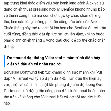
tập trung khai thác điểm yếu bên hành lang cánh Ajax và sử
dụng chiến thuật pressing hợp lý. Benfica không những bảo
vệ thành công tỉ số mà còn chơi cực kỳ chắc chắn ở hàng
thủ, làm nản lòng những pha tấn công sắc bén của Ajax.
Chiến thắng này mở ra cơ hội lớn hơn cho Benfica ở lượt trận
cuối cùng, đồng thời đặt áp lực rất lớn lên Ajax, khi họ buộc
phải giành chiến thắng ở vòng đấu cuối để có thể chắc chắn
đi tiếp.
Dortmund đại thắng Villarreal – màn trình diễn hủy
diệt và dấu ấn cá nhân rực rỡ
Borussia Dortmund tiếp tục khẳng định sức mạnh khi “vùi
dập” Villarreal với tỷ số đậm đà 4-0. Trận đấu thể hiện sự
vượt trội về cả chiến thuật lẫn phong độ của đội bóng Đức.
Dortmund chủ động tấn công phủ đầu, kiểm soát hoàn toàn
thế trận và không cho Villarreal bất cứ cơ hội tạo đột biến
nào.