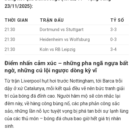
của các thủ môn – bóng đá chưa bao giờ hết giá trị nhân
sinh.
Bạn cảm nhận ra sao về những điểm tin bóng đá, về kết quả
bất ngờ của các ông lớn, về cuộc chiến giành điểm sinh tồn
nơi sân cỏ châu Âu? Hãy bình luận dự đoán, chọn ra đội
bóng/cầu thủ ấn tượng nhất và chia sẻ cảm xúc riêng của
bạn – “điểm tin bóng đá” luôn cần những góc nhìn đa chiều,
giàu tâm huyết trên hành trình kể chuyện trái bóng tròn!
This entry was posted in
Điểm Tin
,
Thế Giới
and tagged
Bundesliga
,
Điểm tin bóng đá sáng 23/11/2025
.
Để lại một bình luận
Email của bạn sẽ không được hiển thị công khai.
Các