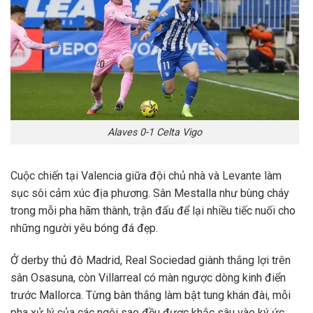
sân Osasuna, còn Villarreal có màn ngược dòng kinh điển
trước Mallorca. Từng bàn thắng làm bật tung khán đài, mỗi
pha xử lý của các ngôi sao đều được khắc sâu vào ký ức
đêm Tây Ban Nha.
Bảng kết quả La Liga (tối 22/11 – rạng sáng
23/11/2025):
THỜI GIAN
TRẬN ĐẤU
TỶ SỐ
20:00
Alaves vs Celta Vigo
0-1
22:15
Barcelona vs Ath.Bilbao
4-0
00:30
Osasuna vs Real Sociedad
1-3
03:00
Villarreal vs Mallorca
2-1
Serie A – những trận cầu “thiên thanh” căng
thẳng
Không khí Serie A tiếp tục nóng bỏng khi Fiorentina bị