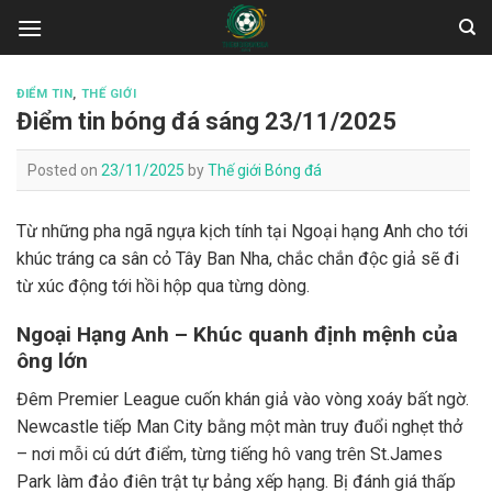
Skip
to
content
ĐIỂM TIN
,
THẾ GIỚI
Điểm tin bóng đá sáng 23/11/2025
Posted on
23/11/2025
by
Thế giới Bóng đá
Từ những pha ngã ngựa kịch tính tại Ngoại hạng Anh cho tới
khúc tráng ca sân cỏ Tây Ban Nha, chắc chắn độc giả sẽ đi
từ xúc động tới hồi hộp qua từng dòng.
Ngoại Hạng Anh – Khúc quanh định mệnh của
ông lớn
Đêm Premier League cuốn khán giả vào vòng xoáy bất ngờ.
Newcastle tiếp Man City bằng một màn truy đuổi nghẹt thở
– nơi mỗi cú dứt điểm, từng tiếng hô vang trên St.James
Park làm đảo điên trật tự bảng xếp hạng. Bị đánh giá thấp