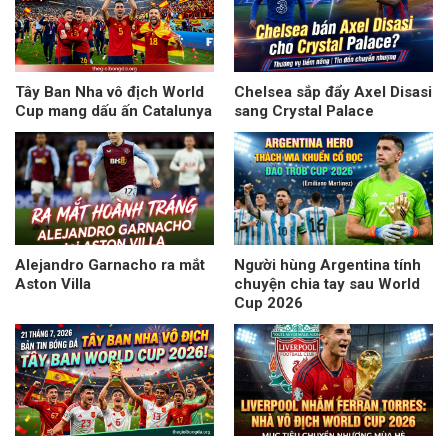
Điểm tin bóng đá rạng sáng
Liverpool nhắm mua Ferran
ngày 21/07/2026
Torres: Nhà vô địch World
Cup 2026
XEM NHIỀU
Nhận định AC Milan vs Inter Milan,
02h45 ngày 9/3/2026
Điểm tin bóng đá rạng sáng ngày
25/04/2026
Nhận định FC Macarthur vs Brisbane
Roar, 14h00 ngày 19/12