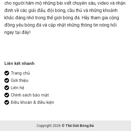
Copyright 2026 ©
Thế Giới Bóng Đá
.