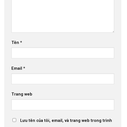
Lưu tên của tôi, email, và trang web trong trình
duyệt này cho lần bình luận kế tiếp của tôi.
NHẬN ĐỊNH
Nhận định Philippines vs
Nhận định Myanmar vs Lào,
Thái Lan, 20h00 ngày
17h00 ngày 04/08/2026
04/08/2026