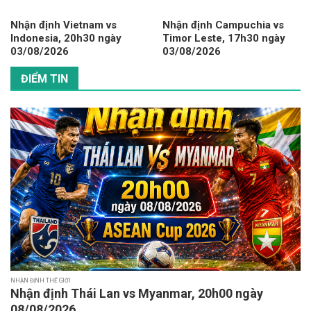
Nhận định Vietnam vs
Nhận định Campuchia vs
Indonesia, 20h30 ngày
Timor Leste, 17h30 ngày
03/08/2026
03/08/2026
ĐIỂM TIN
NHẬN ĐỊNH THẾ GIỚI
Nhận định Thái Lan vs Myanmar, 20h00 ngày
08/08/2026