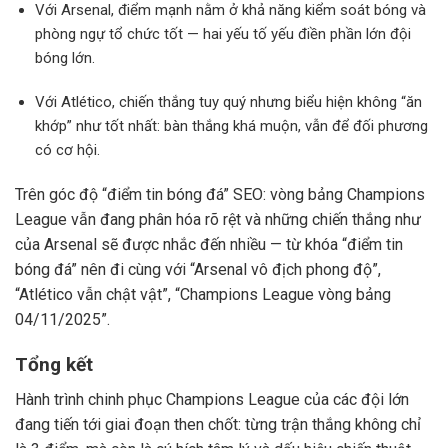
Với Arsenal, điểm mạnh nằm ở khả năng kiểm soát bóng và
phòng ngự tổ chức tốt — hai yếu tố yếu điền phần lớn đội
bóng lớn.
Với Atlético, chiến thắng tuy quý nhưng biểu hiện không “ăn
khớp” như tốt nhất: bàn thắng khá muộn, vẫn để đối phương
có cơ hội.
Trên góc độ “điểm tin bóng đá” SEO: vòng bảng Champions
League vẫn đang phân hóa rõ rệt và những chiến thắng như
của Arsenal sẽ được nhắc đến nhiều — từ khóa “điểm tin
bóng đá” nên đi cùng với “Arsenal vô địch phong độ”,
“Atlético vẫn chật vật”, “Champions League vòng bảng
04/11/2025”.
Tổng kết
Hành trình chinh phục Champions League của các đội lớn
đang tiến tới giai đoạn then chốt: từng trận thắng không chỉ