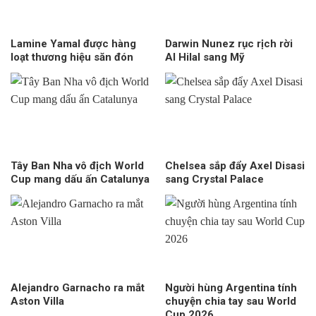
Lamine Yamal được hàng
Darwin Nunez rục rịch rời
loạt thương hiệu săn đón
Al Hilal sang Mỹ
Tây Ban Nha vô địch World
Chelsea sắp đẩy Axel Disasi
Cup mang dấu ấn Catalunya
sang Crystal Palace
Alejandro Garnacho ra mắt
Người hùng Argentina tính
Aston Villa
chuyện chia tay sau World
Cup 2026