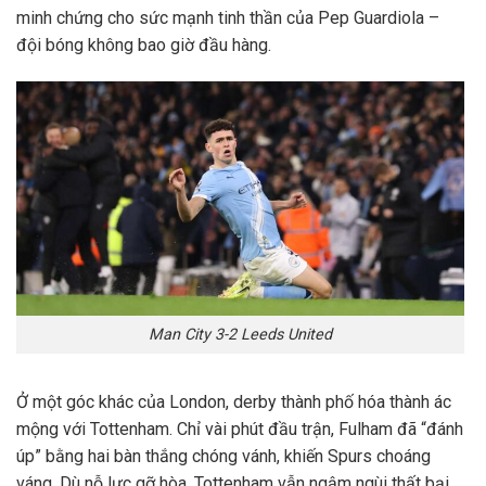
minh chứng cho sức mạnh tinh thần của Pep Guardiola –
đội bóng không bao giờ đầu hàng.
Man City 3-2 Leeds United
Ở một góc khác của London, derby thành phố hóa thành ác
mộng với Tottenham. Chỉ vài phút đầu trận, Fulham đã “đánh
úp” bằng hai bàn thắng chóng vánh, khiến Spurs choáng
váng. Dù nỗ lực gỡ hòa, Tottenham vẫn ngậm ngùi thất bại