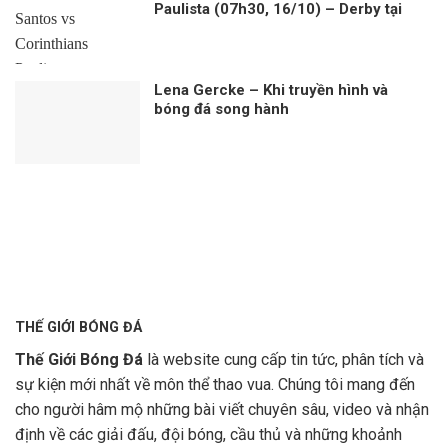
Paulista (07h30, 16/10) – Derby tại
Vila Belmiro
Lena Gercke – Khi truyền hình và
bóng đá song hành
THẾ GIỚI BÓNG ĐÁ
Thế Giới Bóng Đá
là website cung cấp tin tức, phân tích và
sự kiện mới nhất về môn thể thao vua. Chúng tôi mang đến
cho người hâm mộ những bài viết chuyên sâu, video và nhận
định về các giải đấu, đội bóng, cầu thủ và những khoảnh