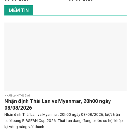
ĐIỂM TIN
NHẬN ĐỊNH THẾ GIỚI
Nhận định Thái Lan vs Myanmar, 20h00 ngày
08/08/2026
Nhận định Thái Lan vs Myanmar, 20h00 ngày 08/08/2026, lượt trận
cuối bảng B ASEAN Cup 2026. Thái Lan đang đứng trước cơ hội khép
lại vòng bảng với thành...