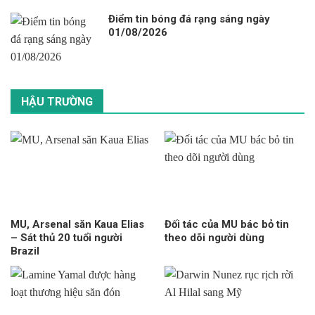
Điểm tin bóng đá rạng sáng ngày
01/08/2026
HẬU TRƯỜNG
MU, Arsenal săn Kaua Elias
Đối tác của MU bác bỏ tin
– Sát thủ 20 tuổi người
theo dõi người dùng
Brazil