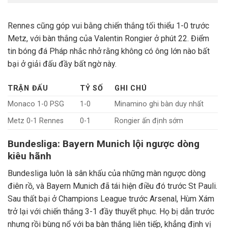
Rennes cũng góp vui bằng chiến thắng tối thiểu 1-0 trước
Metz, với bàn thắng của Valentin Rongier ở phút 22. Điểm
tin bóng đá Pháp nhắc nhở rằng không có ông lớn nào bất
bại ở giải đấu đầy bất ngờ này.
TRẬN ĐẤU
TỶ SỐ
GHI CHÚ
Monaco 1-0 PSG
1-0
Minamino ghi bàn duy nhất
Metz 0-1 Rennes
0-1
Rongier ấn định sớm
Bundesliga: Bayern Munich lội ngược dòng
kiêu hãnh
Bundesliga luôn là sân khấu của những màn ngược dòng
điên rồ, và Bayern Munich đã tái hiện điều đó trước St Pauli.
Sau thất bại ở Champions League trước Arsenal, Hùm Xám
trở lại với chiến thắng 3-1 đầy thuyết phục. Họ bị dẫn trước
nhưng rồi bùng nổ với ba bàn thắng liên tiếp, khẳng định vị