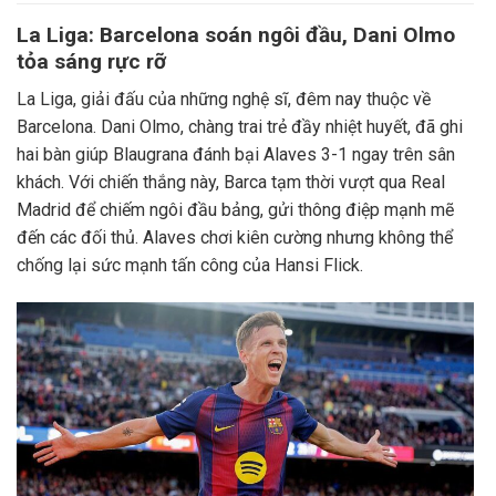
La Liga: Barcelona soán ngôi đầu, Dani Olmo
tỏa sáng rực rỡ
La Liga, giải đấu của những nghệ sĩ, đêm nay thuộc về
Barcelona. Dani Olmo, chàng trai trẻ đầy nhiệt huyết, đã ghi
hai bàn giúp Blaugrana đánh bại Alaves 3-1 ngay trên sân
khách. Với chiến thắng này, Barca tạm thời vượt qua Real
Madrid để chiếm ngôi đầu bảng, gửi thông điệp mạnh mẽ
đến các đối thủ. Alaves chơi kiên cường nhưng không thể
chống lại sức mạnh tấn công của Hansi Flick.