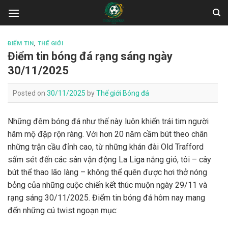
Skip
to
content
ĐIỂM TIN
,
THẾ GIỚI
Điểm tin bóng đá rạng sáng ngày
30/11/2025
Posted on
30/11/2025
by
Thế giới Bóng đá
Những đêm bóng đá như thế này luôn khiến trái tim người
hâm mộ đập rộn ràng. Với hơn 20 năm cầm bút theo chân
những trận cầu đỉnh cao, từ những khán đài Old Trafford
sấm sét đến các sân vận động La Liga nắng gió, tôi – cây
bút thể thao lão làng – không thể quên được hơi thở nóng
bỏng của những cuộc chiến kết thúc muộn ngày 29/11 và
rạng sáng 30/11/2025. Điểm tin bóng đá hôm nay mang
đến những cú twist ngoạn mục: