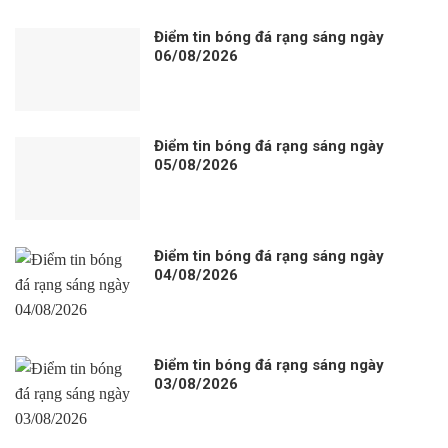
Điểm tin bóng đá rạng sáng ngày
06/08/2026
Điểm tin bóng đá rạng sáng ngày
05/08/2026
Điểm tin bóng đá rạng sáng ngày
04/08/2026
Điểm tin bóng đá rạng sáng ngày
03/08/2026