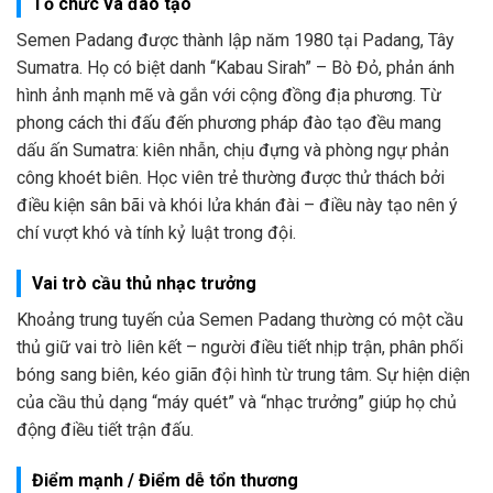
Tổ chức và đào tạo
Semen Padang được thành lập năm 1980 tại Padang, Tây
Sumatra. Họ có biệt danh “Kabau Sirah” – Bò Đỏ, phản ánh
hình ảnh mạnh mẽ và gắn với cộng đồng địa phương. Từ
phong cách thi đấu đến phương pháp đào tạo đều mang
dấu ấn Sumatra: kiên nhẫn, chịu đựng và phòng ngự phản
công khoét biên. Học viên trẻ thường được thử thách bởi
điều kiện sân bãi và khói lửa khán đài – điều này tạo nên ý
chí vượt khó và tính kỷ luật trong đội.
Vai trò cầu thủ nhạc trưởng
Khoảng trung tuyến của Semen Padang thường có một cầu
thủ giữ vai trò liên kết – người điều tiết nhịp trận, phân phối
bóng sang biên, kéo giãn đội hình từ trung tâm. Sự hiện diện
của cầu thủ dạng “máy quét” và “nhạc trưởng” giúp họ chủ
động điều tiết trận đấu.
Điểm mạnh / Điểm dễ tổn thương