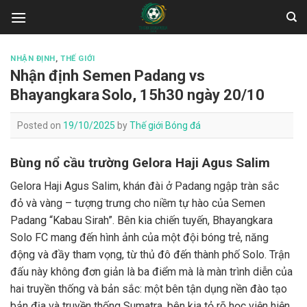
Skip
to
content
NHẬN ĐỊNH
,
THẾ GIỚI
Nhận định Semen Padang vs
Bhayangkara Solo, 15h30 ngày 20/10
Posted on
19/10/2025
by
Thế giới Bóng đá
Bùng nổ cầu trường Gelora Haji Agus Salim
Gelora Haji Agus Salim, khán đài ở Padang ngập tràn sắc
đỏ và vàng – tượng trưng cho niềm tự hào của Semen
Padang “Kabau Sirah”. Bên kia chiến tuyến, Bhayangkara
Solo FC mang đến hình ảnh của một đội bóng trẻ, năng
động và đầy tham vọng, từ thủ đô đến thành phố Solo. Trận
đấu này không đơn giản là ba điểm mà là màn trình diễn của
hai truyền thống và bản sắc: một bên tận dụng nền đào tạo
bản địa và truyền thống Sumatra, bên kia tỏ rõ học viện hiện