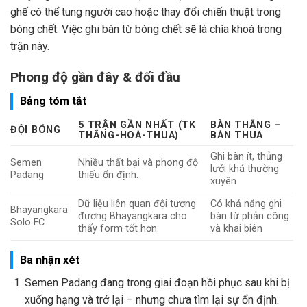
ghế có thể tung người cao hoặc thay đổi chiến thuật trong
bóng chết. Việc ghi bàn từ bóng chết sẽ là chìa khoá trong
trận này.
Phong độ gần đây & đối đầu
Bảng tóm tắt
5 TRẬN GẦN NHẤT (TK
BÀN THẮNG –
ĐỘI BÓNG
THẮNG-HOÀ-THUA)
BÀN THUA
Ghi bàn ít, thủng
Semen
Nhiều thất bại và phong độ
lưới khá thường
Padang
thiếu ổn định.
xuyên
Dữ liệu liên quan đội tương
Có khả năng ghi
Bhayangkara
đương Bhayangkara cho
bàn từ phản công
Solo FC
thấy form tốt hơn.
và khai biên
Ba nhận xét
Semen Padang đang trong giai đoạn hồi phục sau khi bị
xuống hạng và trở lại – nhưng chưa tìm lại sự ổn định.