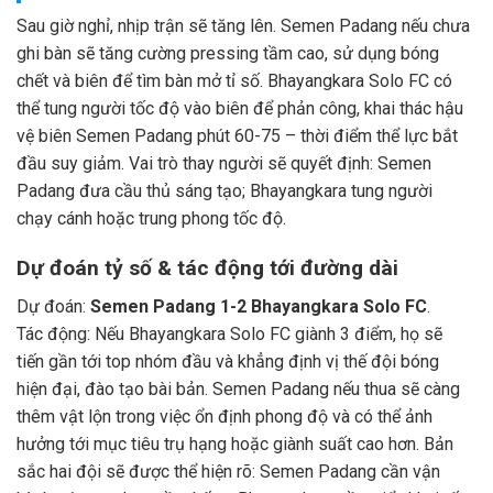
Sau giờ nghỉ, nhịp trận sẽ tăng lên. Semen Padang nếu chưa
ghi bàn sẽ tăng cường pressing tầm cao, sử dụng bóng
chết và biên để tìm bàn mở tỉ số. Bhayangkara Solo FC có
thể tung người tốc độ vào biên để phản công, khai thác hậu
vệ biên Semen Padang phút 60-75 – thời điểm thể lực bắt
đầu suy giảm. Vai trò thay người sẽ quyết định: Semen
Padang đưa cầu thủ sáng tạo; Bhayangkara tung người
chạy cánh hoặc trung phong tốc độ.
Dự đoán tỷ số & tác động tới đường dài
Dự đoán:
Semen Padang 1-2 Bhayangkara Solo FC
.
Tác động: Nếu Bhayangkara Solo FC giành 3 điểm, họ sẽ
tiến gần tới top nhóm đầu và khẳng định vị thế đội bóng
hiện đại, đào tạo bài bản. Semen Padang nếu thua sẽ càng
thêm vật lộn trong việc ổn định phong độ và có thể ảnh
hưởng tới mục tiêu trụ hạng hoặc giành suất cao hơn. Bản
sắc hai đội sẽ được thể hiện rõ: Semen Padang cần vận