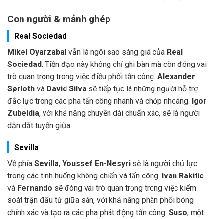
Con người & mảnh ghép
Real Sociedad
Mikel Oyarzabal
vẫn là ngôi sao sáng giá của
Real
Sociedad
. Tiền đạo này không chỉ ghi bàn mà còn đóng vai
trò quan trọng trong việc điều phối tấn công.
Alexander
Sørloth
và
David Silva
sẽ tiếp tục là những người hỗ trợ
đắc lực trong các pha tấn công nhanh và chớp nhoáng.
Igor
Zubeldia
, với khả năng chuyền dài chuẩn xác, sẽ là người
dẫn dắt tuyến giữa.
Sevilla
Về phía
Sevilla
,
Youssef En-Nesyri
sẽ là người chủ lực
trong các tình huống không chiến và tấn công.
Ivan Rakitic
và
Fernando
sẽ đóng vai trò quan trọng trong việc kiểm
soát trận đấu từ giữa sân, với khả năng phân phối bóng
chính xác và tạo ra các pha phát động tấn công.
Suso
, một