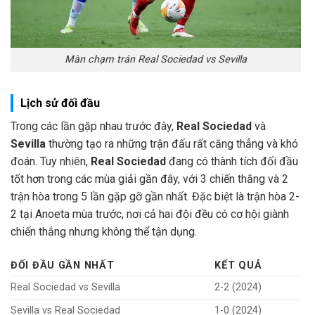
Màn chạm trán Real Sociedad vs Sevilla
Lịch sử đối đầu
Trong các lần gặp nhau trước đây,
Real Sociedad
và
Sevilla
thường tạo ra những trận đấu rất căng thẳng và khó
đoán. Tuy nhiên,
Real Sociedad
đang có thành tích đối đầu
tốt hơn trong các mùa giải gần đây, với 3 chiến thắng và 2
trận hòa trong 5 lần gặp gỡ gần nhất. Đặc biệt là trận hòa 2-
2 tại Anoeta mùa trước, nơi cả hai đội đều có cơ hội giành
chiến thắng nhưng không thể tận dụng.
ĐỐI ĐẦU GẦN NHẤT
KẾT QUẢ
Real Sociedad vs Sevilla
2-2 (2024)
Sevilla vs Real Sociedad
1-0 (2024)