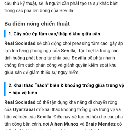
cầu thủ kỹ thuật, sẽ là người cần phải tạo ra sự khác biệt
trong các pha lên bóng của Sevilla.
Ba điểm nóng chiến thuật
1. Gây sức ép tầm cao/thấp ở khu giữa sân
Real Sociedad
sẽ chủ động chơi pressing tầm cao, gây áp
lực lên hàng phòng ngự của
Sevilla
, đặc biệt là trong các
tình huống phát bóng từ phía sau.
Sevilla
sẽ phải nhanh
chóng tìm cách phản công và giành quyền kiểm soát khu
giữa sân để giảm thiểu sự nguy hiểm.
2. Khai thác “nách” biên & khoảng trống giữa trung vệ
– hậu vệ biên
Real Sociedad
có thể tận dụng khả năng di chuyển rộng
của
Oyarzabal
để khai thác khoảng trống giữa trung vệ và
hậu vệ biên của
Sevilla
. Điều này sẽ tạo cơ hội cho các pha
tấn công bên cánh, nơi
Aihen Munoz
và
Brais Mendez
có