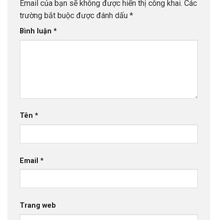
Email của bạn sẽ không được hiển thị công khai.
Các
trường bắt buộc được đánh dấu
*
Bình luận
*
Tên
*
Email
*
Trang web