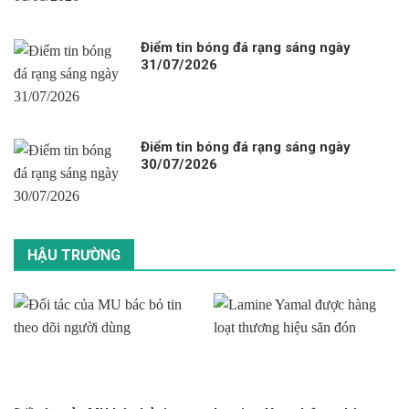
Điểm tin bóng đá rạng sáng ngày
31/07/2026
Điểm tin bóng đá rạng sáng ngày
30/07/2026
HẬU TRƯỜNG