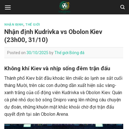
Skip
to
content
NHẬN ĐỊNH
,
THẾ GIỚI
Nhận định Kudrivka vs Obolon Kiev
(23h00, 31/10)
Posted on
30/10/2025
by
Thế giới Bóng đá
Không khí Kiev và nhịp sống đêm trận đấu
Thành phố Kiev bắt đầu khoác lên chiếc áo lạnh se sắt cuối
tháng Mười, trên các con đường dần xuất hiện sắc vàng-
xanh trắng của cổ động viên Kudrivka và Obolon Kiev. Quán
cà phê nhỏ dọc bờ sông Dnipro vang lên những câu chuyện
dự đoán, những khuôn mặt khắc khoải chờ đợi trận đấu
quyết định tại sân Obolon Arena.