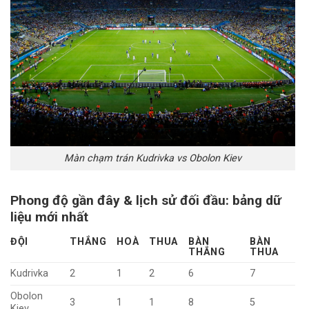
Màn chạm trán Kudrivka vs Obolon Kiev
Phong độ gần đây & lịch sử đối đầu: bảng dữ
liệu mới nhất
ĐỘI
THẮNG
HOÀ
THUA
BÀN
BÀN
THẮNG
THUA
Kudrivka
2
1
2
6
7
Obolon
3
1
1
8
5
Kiev