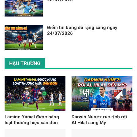
Điểm tin bóng đá rạng sáng ngày
24/07/2026
HẬU TRƯỜNG
Lamine Yamal được hàng
Darwin Nunez rục rịch rời
loạt thương hiệu săn đón
Al Hilal sang Mỹ