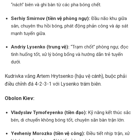
“nách” biên và ghi bàn từ các pha bóng chết.
Serhiy Smirnov (tiền vệ phòng ngự):
Đầu não khu giữa
sân, chuyên thu hồi bóng, phát động phản công và áp sát
mạnh tuyến giữa.
Andriy Lysenko (trung vệ):
“Trạm chốt” phòng ngự, đọc
tình huống tốt, xử lý bóng bổng và hướng dẫn trẻ tuyến
dưới.
Kudrivka vắng Artem Hrytsenko (hậu vệ cánh), buộc phải
điều chỉnh đá 4-2-3-1 với Lysenko trám biên.
Obolon Kiev:
Vladyslav Tymofeyenko (tiền đạo):
Kỹ năng kết thúc sắc
bén, di chuyển không bóng tốt, chuyên săn bàn trận lớn.
Yevheniy Morozko (tiền vệ công):
Điều tiết nhịp trận, xử