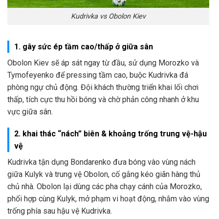
Kudrivka vs Obolon Kiev
1. gây sức ép tầm cao/thấp ở giữa sân
Obolon Kiev sẽ áp sát ngay từ đầu, sử dụng Morozko và
Tymofeyenko để pressing tầm cao, buộc Kudrivka đá
phòng ngự chủ động. Đội khách thường triển khai lối chơi
thấp, tích cực thu hồi bóng và chờ phản công nhanh ở khu
vực giữa sân.
2. khai thác “nách” biên & khoảng trống trung vệ-hậu
vệ
Kudrivka tận dụng Bondarenko đưa bóng vào vùng nách
giữa Kulyk và trung vệ Obolon, cố gắng kéo giãn hàng thủ
chủ nhà. Obolon lại dùng các pha chạy cánh của Morozko,
phối hợp cùng Kulyk, mở phạm vi hoạt động, nhắm vào vùng
trống phía sau hậu vệ Kudrivka.