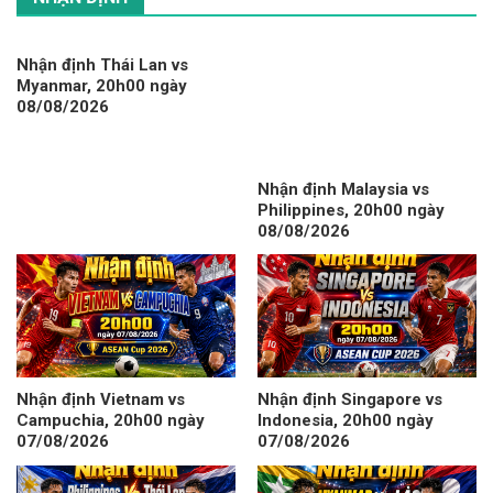
Nhận định Thái Lan vs
Myanmar, 20h00 ngày
08/08/2026
Nhận định Malaysia vs
Philippines, 20h00 ngày
08/08/2026
Nhận định Vietnam vs
Nhận định Singapore vs
Campuchia, 20h00 ngày
Indonesia, 20h00 ngày
07/08/2026
07/08/2026