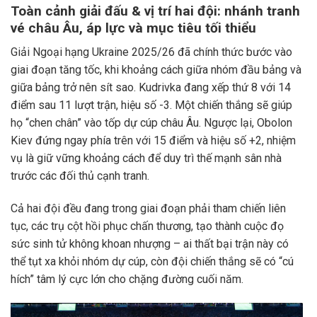
Toàn cảnh giải đấu & vị trí hai đội: nhánh tranh
vé châu Âu, áp lực và mục tiêu tối thiểu
Giải Ngoại hạng Ukraine 2025/26 đã chính thức bước vào
giai đoạn tăng tốc, khi khoảng cách giữa nhóm đầu bảng và
giữa bảng trở nên sít sao. Kudrivka đang xếp thứ 8 với 14
điểm sau 11 lượt trận, hiệu số -3. Một chiến thắng sẽ giúp
họ “chen chân” vào tốp dự cúp châu Âu. Ngược lại, Obolon
Kiev đứng ngay phía trên với 15 điểm và hiệu số +2, nhiệm
vụ là giữ vững khoảng cách để duy trì thế mạnh sân nhà
trước các đối thủ cạnh tranh.
Cả hai đội đều đang trong giai đoạn phải tham chiến liên
tục, các trụ cột hồi phục chấn thương, tạo thành cuộc đọ
sức sinh tử không khoan nhượng – ai thất bại trận này có
thể tụt xa khỏi nhóm dự cúp, còn đội chiến thắng sẽ có “cú
hích” tâm lý cực lớn cho chặng đường cuối năm.