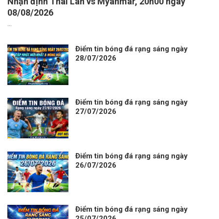
Nhận định Thái Lan vs Myanmar, 20h00 ngày
08/08/2026
...
Điểm tin bóng đá rạng sáng ngày
28/07/2026
Điểm tin bóng đá rạng sáng ngày
27/07/2026
Điểm tin bóng đá rạng sáng ngày
26/07/2026
Điểm tin bóng đá rạng sáng ngày
25/07/2026