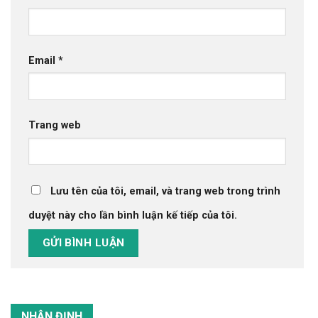
Email
*
Trang web
Lưu tên của tôi, email, và trang web trong trình
duyệt này cho lần bình luận kế tiếp của tôi.
NHẬN ĐỊNH