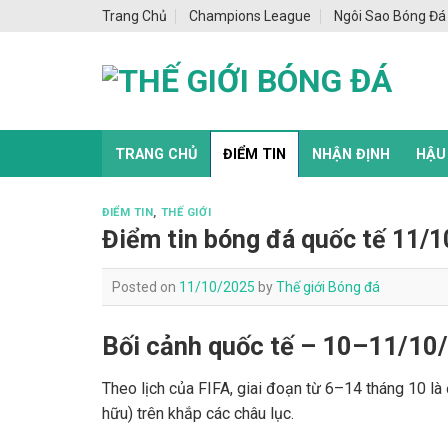
Skip
Trang Chủ
Champions League
Ngôi Sao Bóng Đá
to
content
TRANG CHỦ
ĐIỂM TIN
NHẬN ĐỊNH
HẬU
ĐIỂM TIN
,
THẾ GIỚI
Điểm tin bóng đá quốc tế 11/
Posted on
11/10/2025
by
Thế giới Bóng đá
Bối cảnh quốc tế – 10–11/10
Theo lịch của FIFA, giai đoạn từ 6–14 tháng 10 là 
hữu) trên khắp các châu lục.