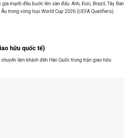
 gia mạnh đều bước lên sàn đấu: Anh, Đức, Brazil, Tây Ban
u Âu trong vòng loại World Cup 2026 (UEFA Qualifiers).
iao hữu quốc tế)
 chuyến làm khách đến Hàn Quốc trong trận giao hữu