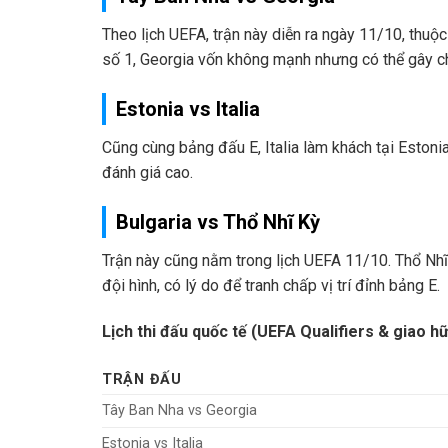
Theo lịch UEFA, trận này diễn ra ngày 11/10, thuộ
số 1, Georgia vốn không mạnh nhưng có thể gây c
Estonia vs Italia
Cũng cùng bảng đấu E, Italia làm khách tại Estonia
đánh giá cao.
Bulgaria vs Thổ Nhĩ Kỳ
Trận này cũng nằm trong lịch UEFA 11/10. Thổ Nhĩ
đội hình, có lý do để tranh chấp vị trí đỉnh bảng E.
Lịch thi đấu quốc tế (UEFA Qualifiers & giao 
TRẬN ĐẤU
Tây Ban Nha vs Georgia
Estonia vs Italia