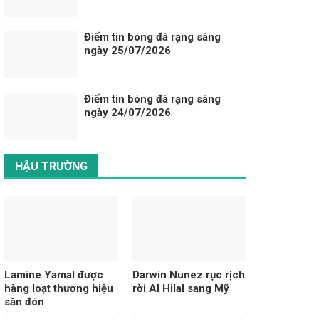
Điểm tin bóng đá rạng sáng
ngày 25/07/2026
Điểm tin bóng đá rạng sáng
ngày 24/07/2026
HẬU TRƯỜNG
Lamine Yamal được
Darwin Nunez rục rịch
hàng loạt thương hiệu
rời Al Hilal sang Mỹ
săn đón