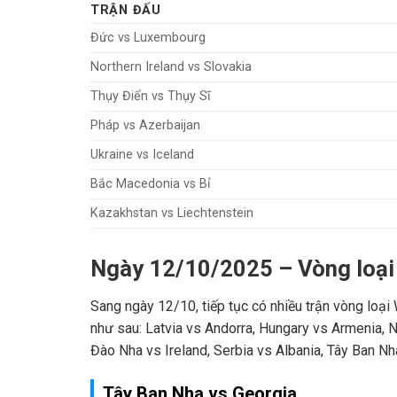
TRẬN ĐẤU
Đức vs Luxembourg
Northern Ireland vs Slovakia
Thụy Điển vs Thụy Sĩ
Pháp vs Azerbaijan
Ukraine vs Iceland
Bắc Macedonia vs Bỉ
Kazakhstan vs Liechtenstein
Ngày 12/10/2025 – Vòng loại 
Sang ngày 12/10, tiếp tục có nhiều trận vòng loại
như sau: Latvia vs Andorra, Hungary vs Armenia, Na
Đào Nha vs Ireland, Serbia vs Albania, Tây Ban Nh
Tây Ban Nha vs Georgia