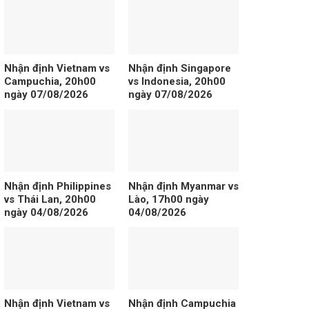
Nhận định Vietnam vs
Nhận định Singapore
Campuchia, 20h00
vs Indonesia, 20h00
ngày 07/08/2026
ngày 07/08/2026
Nhận định Philippines
Nhận định Myanmar vs
vs Thái Lan, 20h00
Lào, 17h00 ngày
ngày 04/08/2026
04/08/2026
Nhận định Vietnam vs
Nhận định Campuchia