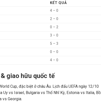
KẾT QUẢ
4 – 0
2 – 0
0 – 2
3 – 0
5 – 3
0 – 0
4 – 0
& giao hữu quốc tế
 World Cup, đặc biệt ở châu Âu. Lịch đấu UEFA ngày 12/10
 Uy vs Israel, Bulgaria vs Thổ Nhĩ Kỳ, Estonia vs Italia, Bồ
a vs Georgia.