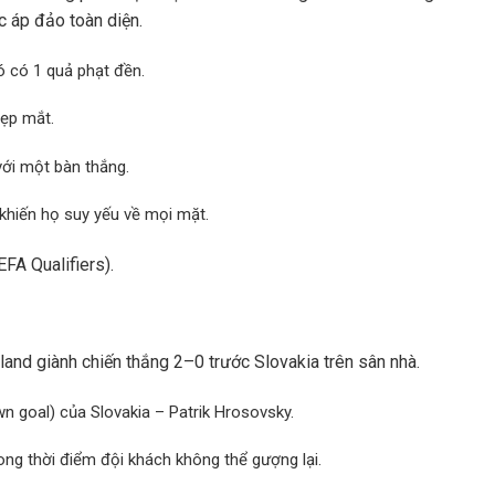
c áp đảo toàn diện.
ó có 1 quả phạt đền.
ẹp mắt.
với một bàn thắng.
khiến họ suy yếu về mọi mặt.
FA Qualifiers).
land giành chiến thắng 2–0 trước Slovakia trên sân nhà.
wn goal) của Slovakia – Patrik Hrosovsky.
ong thời điểm đội khách không thể gượng lại.