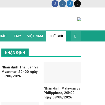
HÁP
ITALY
VIỆT NAM
THẾ GIỚI
NHẬN ĐỊNH
Nhận định Thái Lan vs
Myanmar, 20h00 ngày
08/08/2026
Nhận định Malaysia vs
Philippines, 20h00
ngày 08/08/2026