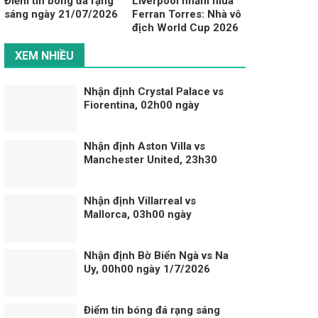
Điểm tin bóng đá rạng
Liverpool nhắm mua
sáng ngày 21/07/2026
Ferran Torres: Nhà vô
địch World Cup 2026
XEM NHIỀU
Nhận định Crystal Palace vs
Fiorentina, 02h00 ngày
10/4/2026
Nhận định Aston Villa vs
Manchester United, 23h30
ngày 21/12
Nhận định Villarreal vs
Mallorca, 03h00 ngày
23/11/2025
Nhận định Bờ Biển Ngà vs Na
Uy, 00h00 ngày 1/7/2026
Điểm tin bóng đá rạng sáng