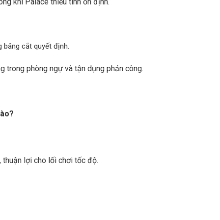
ng khi Palace thiếu tính ổn định.
 băng cắt quyết định.
g trong phòng ngự và tận dụng phản công.
nào?
thuận lợi cho lối chơi tốc độ.