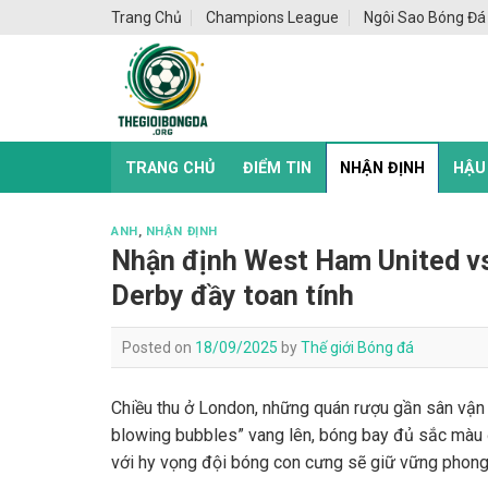
Skip
Trang Chủ
Champions League
Ngôi Sao Bóng Đá
to
content
TRANG CHỦ
ĐIỂM TIN
NHẬN ĐỊNH
HẬU
ANH
,
NHẬN ĐỊNH
Nhận định West Ham United vs
Derby đầy toan tính
Posted on
18/09/2025
by
Thế giới Bóng đá
Chiều thu ở London, những quán rượu gần sân vận 
blowing bubbles” vang lên, bóng bay đủ sắc mà
với hy vọng đội bóng con cưng sẽ giữ vững phong