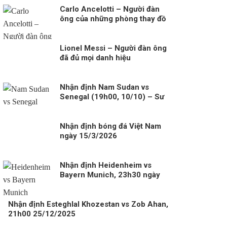
Carlo Ancelotti – Người đàn
ông của những phòng thay đồ
Lionel Messi – Người đàn ông
đã đủ mọi danh hiệu
Nhận định Nam Sudan vs
Senegal (19h00, 10/10) – Sư
tử gầm vang
Nhận định bóng đá Việt Nam
ngày 15/3/2026
Nhận định Heidenheim vs
Bayern Munich, 23h30 ngày
21/12/2025
Nhận định Esteghlal Khozestan vs Zob Ahan,
21h00 25/12/2025