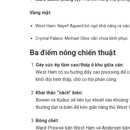
Vắng mặt:
West Ham: Nayef Aguerd bỏ ngỏ khả năng ra sân
Crystal Palace: Michael Olise vẫn chưa bình phục.
Ba điểm nóng chiến thuật
Gây sức ép tầm cao/thấp ở khu giữa sân:
West Ham có xu hướng đẩy cao pressing để cắt 
khối đội hình thấp, chờ cơ hội phản công.
Khai thác “nách” biên:
Bowen và Kudus sẽ liên tục khoét vào khoảng t
thường dạt ra biên để kéo giãn hàng thủ West 
Bóng chết:
Ward-Prowse bên West Ham và Andersen bên Pa