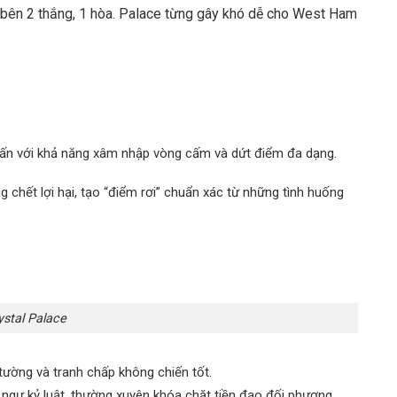
i bên 2 thắng, 1 hòa. Palace từng gây khó dễ cho West Ham
 ấn với khả năng xâm nhập vòng cấm và dứt điểm đa dạng.
g chết lợi hại, tạo “điểm rơi” chuẩn xác từ những tình huống
ystal Palace
ường và tranh chấp không chiến tốt.
 ngự kỷ luật, thường xuyên khóa chặt tiền đạo đối phương.