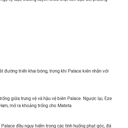
.
đường triển khai bóng, trong khi Palace kiên nhẫn với
rống giữa trung vệ và hậu vệ biên Palace. Ngược lại, Eze
Ham, mở ra khoảng trống cho Mateta.
lace đều nguy hiểm trong các tình huống phạt góc, đá