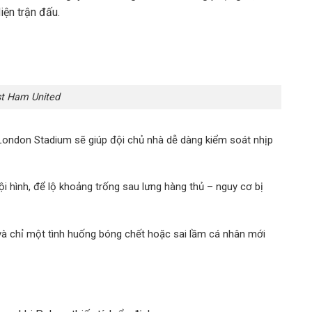
iện trận đấu.
t Ham United
 London Stadium sẽ giúp đội chủ nhà dễ dàng kiểm soát nhịp
 hình, để lộ khoảng trống sau lưng hàng thủ – nguy cơ bị
 và chỉ một tình huống bóng chết hoặc sai lầm cá nhân mới