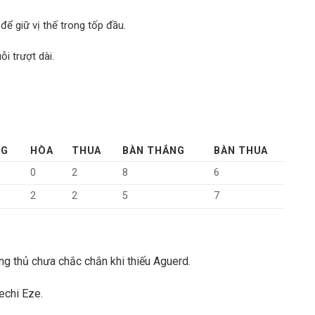
ể giữ vị thế trong tốp đầu.
i trượt dài.
NG
HÒA
THUA
BÀN THẮNG
BÀN THUA
0
2
8
6
2
2
5
7
g thủ chưa chắc chắn khi thiếu Aguerd.
echi Eze.