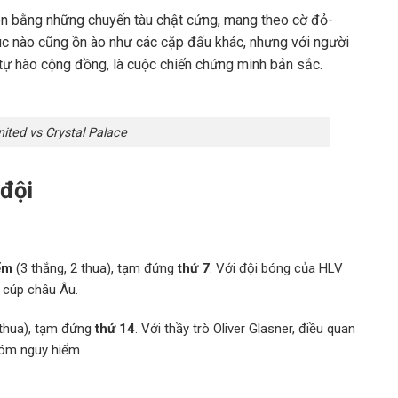
lên bằng những chuyến tàu chật cứng, mang theo cờ đỏ-
úc nào cũng ồn ào như các cặp đấu khác, nhưng với người
tự hào cộng đồng, là cuộc chiến chứng minh bản sắc.
ted vs Crystal Palace
 đội
ểm
(3 thắng, 2 thua), tạm đứng
thứ 7
. Với đội bóng của HLV
 cúp châu Âu.
 thua), tạm đứng
thứ 14
. Với thầy trò Oliver Glasner, điều quan
hóm nguy hiểm.