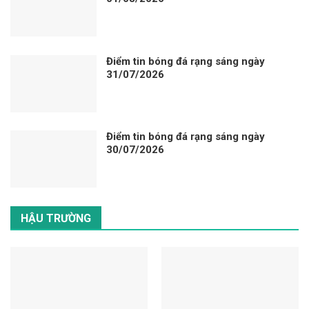
Điểm tin bóng đá rạng sáng ngày
31/07/2026
Điểm tin bóng đá rạng sáng ngày
30/07/2026
HẬU TRƯỜNG