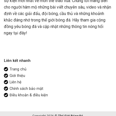
sự kiện mới nhất về môn thể thao vua. Chúng tôi mang đến
cho người hâm mộ những bài viết chuyên sâu, video và nhận
định về các giải đấu, đội bóng, cầu thủ và những khoảnh
khắc đáng nhớ trong thế giới bóng đá. Hãy tham gia cộng
đồng yêu bóng đá và cập nhật những thông tin nóng hổi
ngay tại đây!
Liên kết nhanh
Trang chủ
Giới thiệu
Liên hệ
Chính sách bảo mật
Điều khoản & điều kiện
Copyright 2026 ©
Thế Giới Bóng Đá
.