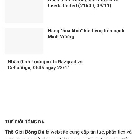
Leeds United (21h00, 09/11)
Nàng “hoa khôi” kín tiếng bên cạnh
Minh Vương
Nhận định Ludogorets Razgrad vs
Celta Vigo, 0h45 ngày 28/11
THẾ GIỚI BÓNG ĐÁ
Thế Giới Bóng Đá
là website cung cấp tin tức, phân tích và