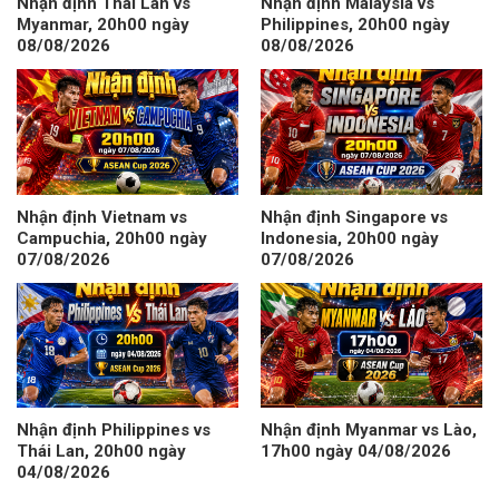
Nhận định Thái Lan vs
Nhận định Malaysia vs
Myanmar, 20h00 ngày
Philippines, 20h00 ngày
08/08/2026
08/08/2026
Nhận định Vietnam vs
Nhận định Singapore vs
Campuchia, 20h00 ngày
Indonesia, 20h00 ngày
07/08/2026
07/08/2026
Nhận định Philippines vs
Nhận định Myanmar vs Lào,
Thái Lan, 20h00 ngày
17h00 ngày 04/08/2026
04/08/2026