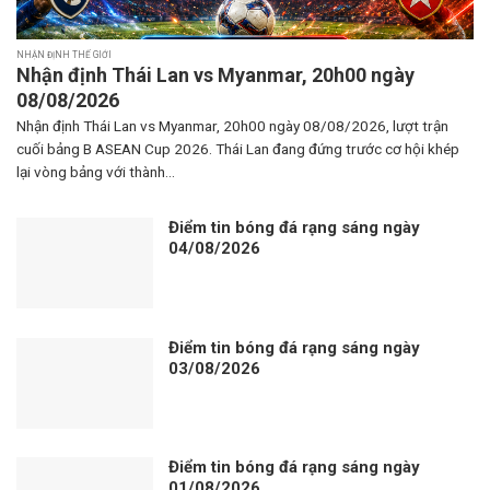
NHẬN ĐỊNH THẾ GIỚI
Nhận định Thái Lan vs Myanmar, 20h00 ngày
08/08/2026
Nhận định Thái Lan vs Myanmar, 20h00 ngày 08/08/2026, lượt trận
cuối bảng B ASEAN Cup 2026. Thái Lan đang đứng trước cơ hội khép
lại vòng bảng với thành...
Điểm tin bóng đá rạng sáng ngày
04/08/2026
Điểm tin bóng đá rạng sáng ngày
03/08/2026
Điểm tin bóng đá rạng sáng ngày
01/08/2026