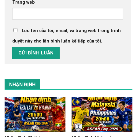
Trang web
Lưu tên của tôi, email, và trang web trong trình
duyệt này cho lần bình luận kế tiếp của tôi.
NHẬN ĐỊNH