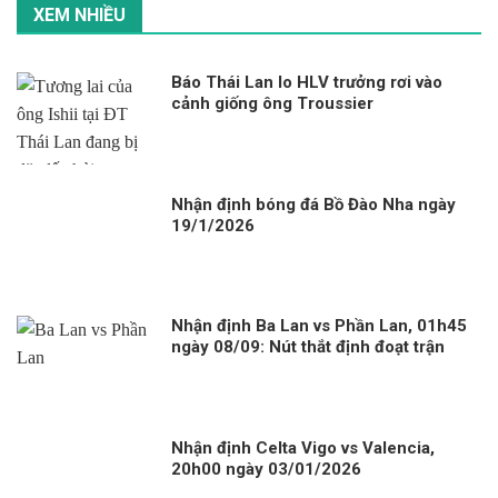
XEM NHIỀU
Báo Thái Lan lo HLV trưởng rơi vào
cảnh giống ông Troussier
Nhận định bóng đá Bồ Đào Nha ngày
19/1/2026
Nhận định Ba Lan vs Phần Lan, 01h45
ngày 08/09: Nút thắt định đoạt trận
cầu
Nhận định Celta Vigo vs Valencia,
20h00 ngày 03/01/2026