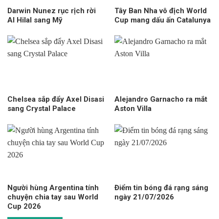
Darwin Nunez rục rịch rời
Tây Ban Nha vô địch World
Al Hilal sang Mỹ
Cup mang dấu ấn Catalunya
Chelsea sắp đẩy Axel Disasi
Alejandro Garnacho ra mắt
sang Crystal Palace
Aston Villa
Người hùng Argentina tính
Điểm tin bóng đá rạng sáng
chuyện chia tay sau World
ngày 21/07/2026
Cup 2026