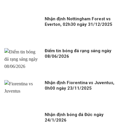
Nhận định Nottingham Forest vs
Everton, 02h30 ngày 31/12/2025
Điểm tin bóng đá rạng sáng ngày
08/06/2026
Nhận định Fiorentina vs Juventus,
0h00 ngày 23/11/2025
Nhận định bóng đá Đức ngày
24/1/2026