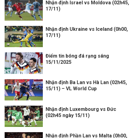
Nhận định Israel vs Moldova (02h45,
17/11)
Nhận định Ukraine vs Iceland (0h00,
17/11)
Điểm tin bóng đá rạng sáng
15/11/2025
Nhận định Ba Lan vs Hà Lan (02h45,
15/11) – VL World Cup
Nhận định Luxembourg vs Đức
(02h45 ngày 15/11)
Nhận định Phần Lan vs Malta (0h00,