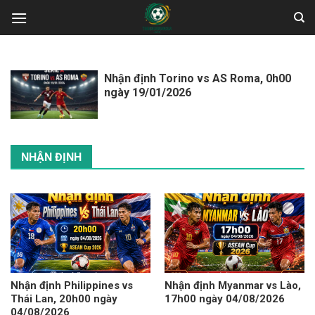
Skip
to
content
Nhận định Torino vs AS Roma, 0h00
ngày 19/01/2026
NHẬN ĐỊNH
Nhận định Philippines vs
Nhận định Myanmar vs Lào,
Thái Lan, 20h00 ngày
17h00 ngày 04/08/2026
04/08/2026