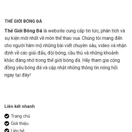
THẾ GIỚI BÓNG ĐÁ
Thế Giới Bóng Đá
là website cung cấp tin tức, phân tích và
sự kiện mới nhất về môn thể thao vua. Chúng tôi mang đến
cho người hâm mộ những bài viết chuyên sâu, video và nhận
định về các giải đấu, đội bóng, cầu thủ và những khoảnh
khắc đáng nhớ trong thế giới bóng đá. Hãy tham gia cộng
đồng yêu bóng đá và cập nhật những thông tin nóng hổi
ngay tại đây!
Liên kết nhanh
Trang chủ
Giới thiệu
Liên hệ