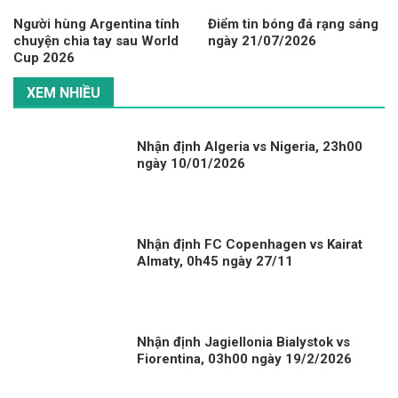
Người hùng Argentina tính
Điểm tin bóng đá rạng sáng
chuyện chia tay sau World
ngày 21/07/2026
Cup 2026
XEM NHIỀU
Nhận định Algeria vs Nigeria, 23h00
ngày 10/01/2026
Nhận định FC Copenhagen vs Kairat
Almaty, 0h45 ngày 27/11
Nhận định Jagiellonia Bialystok vs
Fiorentina, 03h00 ngày 19/2/2026