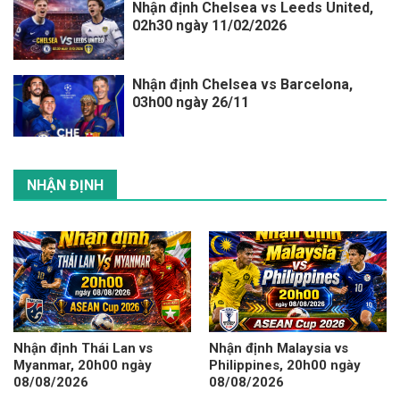
Nhận định Chelsea vs Leeds United,
02h30 ngày 11/02/2026
Nhận định Chelsea vs Barcelona,
03h00 ngày 26/11
NHẬN ĐỊNH
Nhận định Thái Lan vs
Nhận định Malaysia vs
Myanmar, 20h00 ngày
Philippines, 20h00 ngày
08/08/2026
08/08/2026