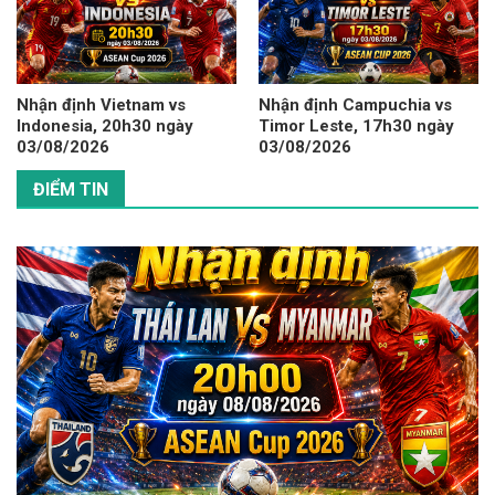
Nhận định Vietnam vs
Nhận định Campuchia vs
Indonesia, 20h30 ngày
Timor Leste, 17h30 ngày
03/08/2026
03/08/2026
ĐIỂM TIN