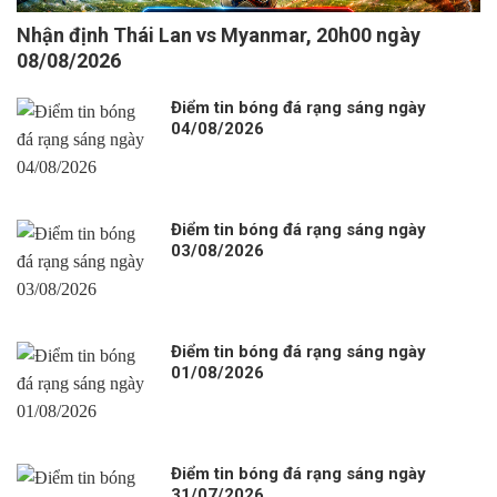
Nhận định Thái Lan vs Myanmar, 20h00 ngày
08/08/2026
Điểm tin bóng đá rạng sáng ngày
04/08/2026
Điểm tin bóng đá rạng sáng ngày
03/08/2026
Điểm tin bóng đá rạng sáng ngày
01/08/2026
Điểm tin bóng đá rạng sáng ngày
31/07/2026