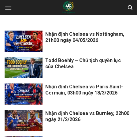
Skip
to
content
Nhận định Chelsea vs Nottingham,
21h00 ngày 04/05/2026
Todd Boehly – Chủ tịch quyền lực
của Chelsea
Nhận định Chelsea vs Paris Saint-
Germain, 03h00 ngày 18/3/2026
Nhận định Chelsea vs Burnley, 22h00
ngày 21/2/2026