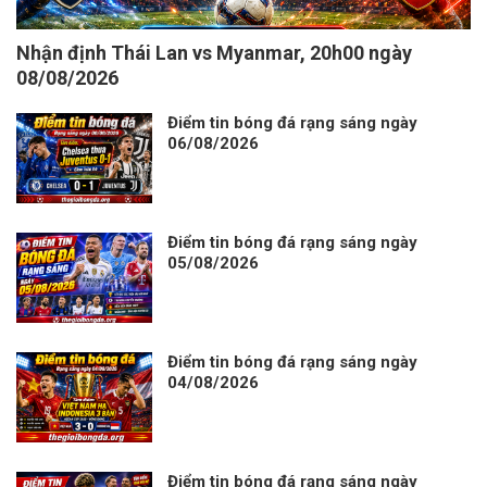
Nhận định Thái Lan vs Myanmar, 20h00 ngày
08/08/2026
Điểm tin bóng đá rạng sáng ngày
06/08/2026
Điểm tin bóng đá rạng sáng ngày
05/08/2026
Điểm tin bóng đá rạng sáng ngày
04/08/2026
Điểm tin bóng đá rạng sáng ngày