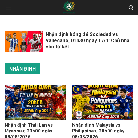
Skip
to
content
Nhận định bóng đá Sociedad vs
Vallecano, 01h30 ngày 17/1: Chủ nhà
vào tứ kết
NHẬN ĐỊNH
Nhận định Thái Lan vs
Nhận định Malaysia vs
Myanmar, 20h00 ngày
Philippines, 20h00 ngày
08/08/2026
08/08/2026