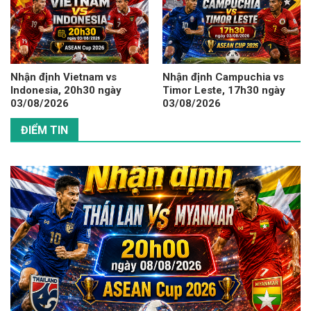
Nhận định Vietnam vs
Nhận định Campuchia vs
Indonesia, 20h30 ngày
Timor Leste, 17h30 ngày
03/08/2026
03/08/2026
ĐIỂM TIN