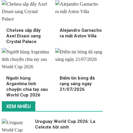
Chelsea sắp đẩy
Alejandro Garnacho
Axel Disasi sang
ra mắt Aston Villa
Crystal Palace
Người hùng
Điểm tin bóng đá
Argentina tính
rạng sáng ngày
chuyện chia tay sau
21/07/2026
World Cup 2026
XEM NHIỀU
Uruguay World Cup 2026: La
Celeste hồi sinh