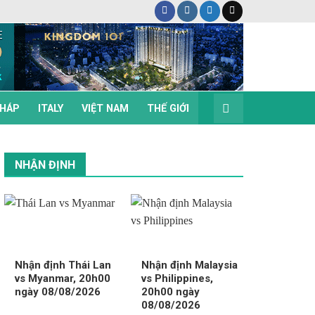
HÁP
ITALY
VIỆT NAM
THẾ GIỚI
NHẬN ĐỊNH
Nhận định Thái Lan
Nhận định Malaysia
vs Myanmar, 20h00
vs Philippines,
ngày 08/08/2026
20h00 ngày
08/08/2026