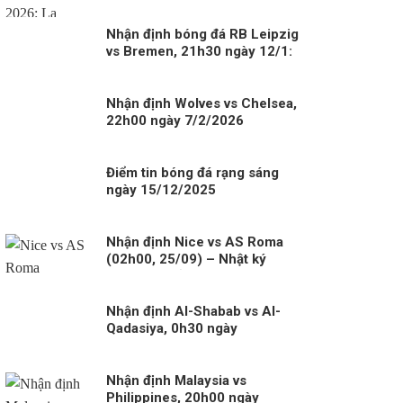
Nhận định bóng đá RB Leipzig
vs Bremen, 21h30 ngày 12/1:
Duy trì đà thăng hoa
Nhận định Wolves vs Chelsea,
22h00 ngày 7/2/2026
Điểm tin bóng đá rạng sáng
ngày 15/12/2025
Nhận định Nice vs AS Roma
(02h00, 25/09) – Nhật ký
phòng họp ở Rome
Nhận định Al-Shabab vs Al-
Qadasiya, 0h30 ngày
01/01/2026
Nhận định Malaysia vs
Philippines, 20h00 ngày