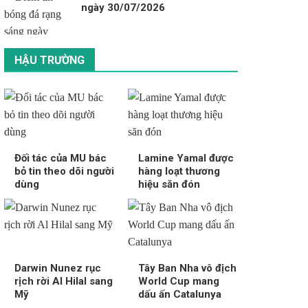
ngày 30/07/2026
HẬU TRƯỜNG
Đối tác của MU bác
Lamine Yamal được
bỏ tin theo dõi người
hàng loạt thương
dùng
hiệu săn đón
Darwin Nunez rục
Tây Ban Nha vô địch
rịch rời Al Hilal sang
World Cup mang
Mỹ
dấu ấn Catalunya