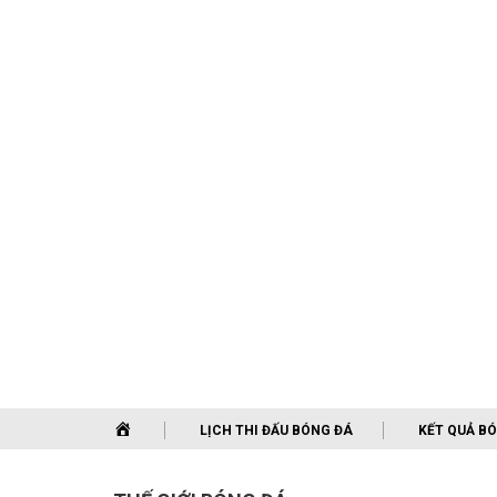
LỊCH THI ĐẤU BÓNG ĐÁ
KẾT QUẢ B