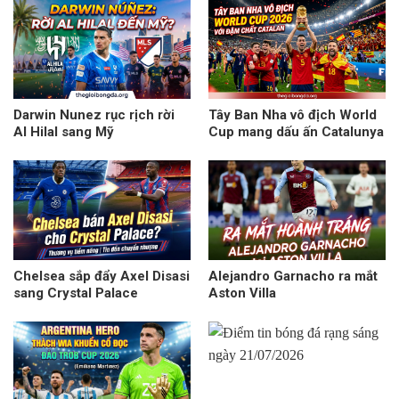
Darwin Nunez rục rịch rời
Tây Ban Nha vô địch World
Al Hilal sang Mỹ
Cup mang dấu ấn Catalunya
Chelsea sắp đẩy Axel Disasi
Alejandro Garnacho ra mắt
sang Crystal Palace
Aston Villa