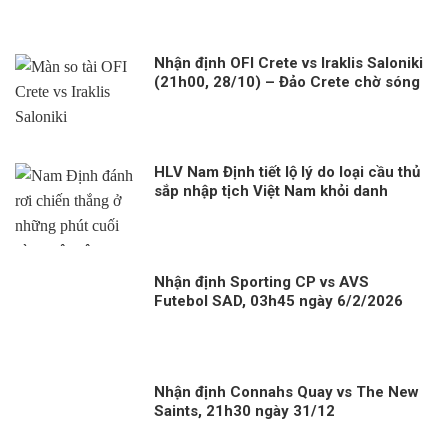
Nhận định OFI Crete vs Iraklis Saloniki
(21h00, 28/10) – Đảo Crete chờ sóng
xanh
HLV Nam Định tiết lộ lý do loại cầu thủ
sắp nhập tịch Việt Nam khỏi danh
sách thi đấu
Nhận định Sporting CP vs AVS
Futebol SAD, 03h45 ngày 6/2/2026
Nhận định Connahs Quay vs The New
Saints, 21h30 ngày 31/12