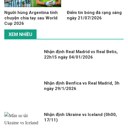
Người hùng Argentina tính
Điểm tin bóng đá rạng sáng
chuyện chia tay sau World
ngày 21/07/2026
Cup 2026
XEM NHIỀU
Nhận định Real Madrid vs Real Betis,
22h15 ngày 04/01/2026
Nhận định Benfica vs Real Madrid, 3h
ngày 29/1/2026
Nhận định Ukraine vs Iceland (0h00,
17/11)