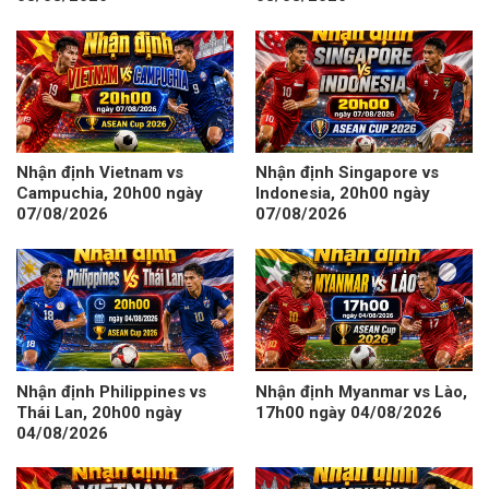
Nhận định Vietnam vs
Nhận định Singapore vs
Campuchia, 20h00 ngày
Indonesia, 20h00 ngày
07/08/2026
07/08/2026
Nhận định Philippines vs
Nhận định Myanmar vs Lào,
Thái Lan, 20h00 ngày
17h00 ngày 04/08/2026
04/08/2026