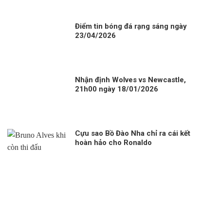
Điểm tin bóng đá rạng sáng ngày
23/04/2026
Nhận định Wolves vs Newcastle,
21h00 ngày 18/01/2026
Cựu sao Bồ Đào Nha chỉ ra cái kết
hoàn hảo cho Ronaldo