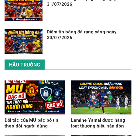
31/07/2026
Điểm tin bóng đá rạng sáng ngày
30/07/2026
HẬU TRƯỜNG
Đối tác của MU bác bỏ tin
Lamine Yamal được hàng
theo dõi người dùng
loạt thương hiệu săn đón