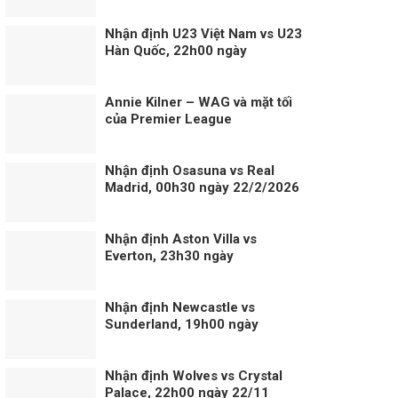
Nhận định U23 Việt Nam vs U23
Hàn Quốc, 22h00 ngày
23/01/2026
Annie Kilner – WAG và mặt tối
của Premier League
Nhận định Osasuna vs Real
Madrid, 00h30 ngày 22/2/2026
Nhận định Aston Villa vs
Everton, 23h30 ngày
18/01/2026
Nhận định Newcastle vs
Sunderland, 19h00 ngày
22/03/2026
Nhận định Wolves vs Crystal
Palace, 22h00 ngày 22/11