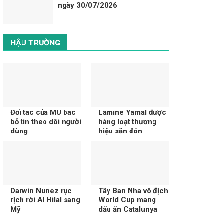
ngày 30/07/2026
HẬU TRƯỜNG
Đối tác của MU bác
Lamine Yamal được
bỏ tin theo dõi người
hàng loạt thương
dùng
hiệu săn đón
Darwin Nunez rục
Tây Ban Nha vô địch
rịch rời Al Hilal sang
World Cup mang
Mỹ
dấu ấn Catalunya