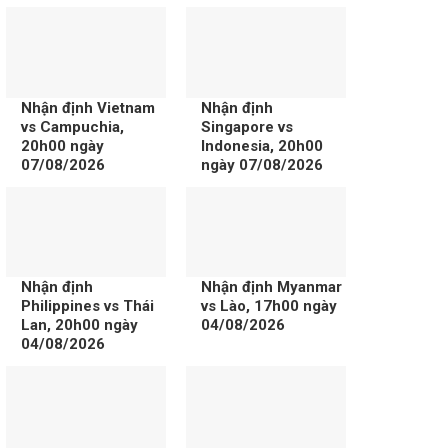
Nhận định Vietnam
Nhận định
vs Campuchia,
Singapore vs
20h00 ngày
Indonesia, 20h00
07/08/2026
ngày 07/08/2026
Nhận định
Nhận định Myanmar
Philippines vs Thái
vs Lào, 17h00 ngày
Lan, 20h00 ngày
04/08/2026
04/08/2026