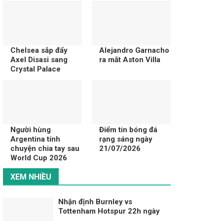
Chelsea sắp đẩy
Alejandro Garnacho
Axel Disasi sang
ra mắt Aston Villa
Crystal Palace
Người hùng
Điểm tin bóng đá
Argentina tính
rạng sáng ngày
chuyện chia tay sau
21/07/2026
World Cup 2026
XEM NHIỀU
Nhận định Burnley vs
Tottenham Hotspur 22h ngày
24/1