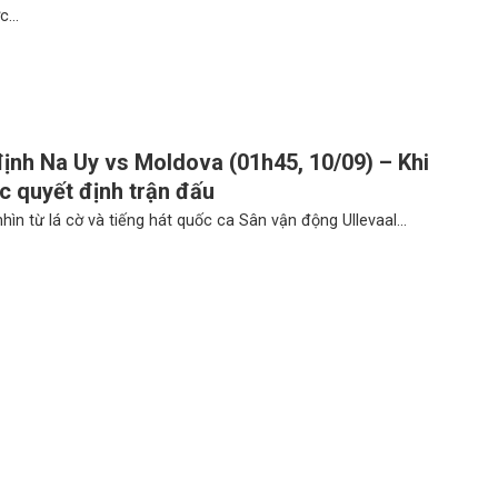
...
ịnh Na Uy vs Moldova (01h45, 10/09) – Khi
c quyết định trận đấu
hìn từ lá cờ và tiếng hát quốc ca Sân vận động Ullevaal...