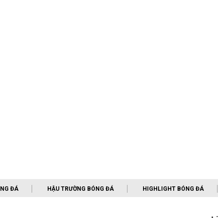
ÓNG ĐÁ
HẬU TRƯỜNG BÓNG ĐÁ
HIGHLIGHT BÓNG ĐÁ