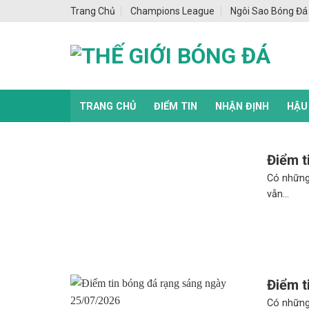
Skip
Trang Chủ
Champions League
Ngôi Sao Bóng Đá
to
content
TRANG CHỦ
ĐIỂM TIN
NHẬN ĐỊNH
HẬU
Điểm t
Có những
vẫn...
Điểm t
Có những