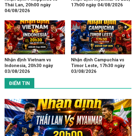
Thái Lan, 20h00 ngày
17h00 ngày 04/08/2026
04/08/2026
Nhận định Vietnam vs
Nhận định Campuchia vs
Indonesia, 20h30 ngày
Timor Leste, 17h30 ngày
03/08/2026
03/08/2026
ĐIỂM TIN