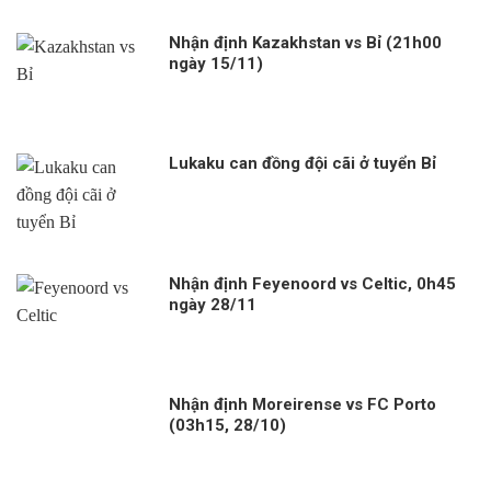
Nhận định Kazakhstan vs Bỉ (21h00
ngày 15/11)
Lukaku can đồng đội cãi ở tuyển Bỉ
Nhận định Feyenoord vs Celtic, 0h45
ngày 28/11
Nhận định Moreirense vs FC Porto
(03h15, 28/10)