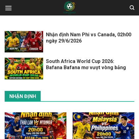
Skip
to
content
Nhận định Nam Phi vs Canada, 02h00
ngày 29/6/2026
South Africa World Cup 2026:
Bafana Bafana mơ vượt vòng bảng
NHẬN ĐỊNH