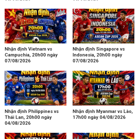
Nhận định Vietnam vs
Nhận định Singapore vs
Campuchia, 20h00 ngày
Indonesia, 20h00 ngày
07/08/2026
07/08/2026
Nhận định Philippines vs
Nhận định Myanmar vs Lào,
Thái Lan, 20h00 ngày
17h00 ngày 04/08/2026
04/08/2026