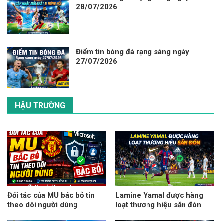
28/07/2026
Điểm tin bóng đá rạng sáng ngày
27/07/2026
HẬU TRƯỜNG
Đối tác của MU bác bỏ tin
Lamine Yamal được hàng
theo dõi người dùng
loạt thương hiệu săn đón