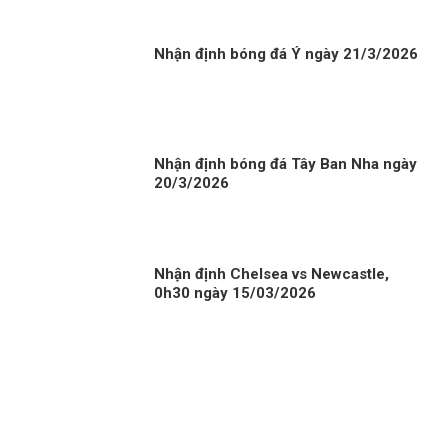
Nhận định bóng đá Ý ngày 21/3/2026
Nhận định bóng đá Tây Ban Nha ngày
20/3/2026
Nhận định Chelsea vs Newcastle,
0h30 ngày 15/03/2026