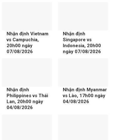
Nhận định Vietnam
Nhận định
vs Campuchia,
Singapore vs
20h00 ngày
Indonesia, 20h00
07/08/2026
ngày 07/08/2026
Nhận định
Nhận định Myanmar
Philippines vs Thái
vs Lào, 17h00 ngày
Lan, 20h00 ngày
04/08/2026
04/08/2026