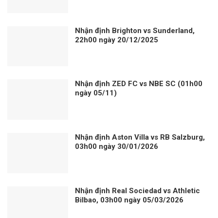
Nhận định Brighton vs Sunderland,
22h00 ngày 20/12/2025
Nhận định ZED FC vs NBE SC (01h00
ngày 05/11)
Nhận định Aston Villa vs RB Salzburg,
03h00 ngày 30/01/2026
Nhận định Real Sociedad vs Athletic
Bilbao, 03h00 ngày 05/03/2026