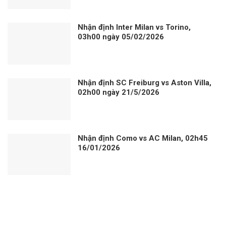
Nhận định Inter Milan vs Torino,
03h00 ngày 05/02/2026
Nhận định SC Freiburg vs Aston Villa,
02h00 ngày 21/5/2026
Nhận định Como vs AC Milan, 02h45
16/01/2026