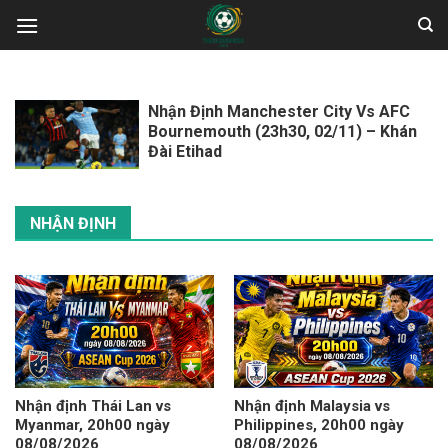
Skip
to
content
Nhận Định Manchester City Vs AFC
Bournemouth (23h30, 02/11) – Khán
Đài Etihad
NHẬN ĐỊNH
Nhận định Thái Lan vs
Nhận định Malaysia vs
Myanmar, 20h00 ngày
Philippines, 20h00 ngày
08/08/2026
08/08/2026