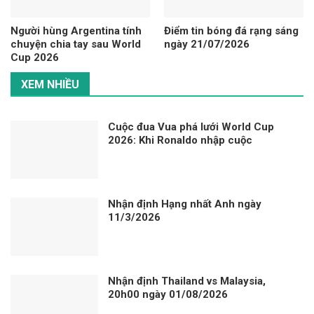
Người hùng Argentina tính
Điểm tin bóng đá rạng sáng
chuyện chia tay sau World
ngày 21/07/2026
Cup 2026
XEM NHIỀU
Cuộc đua Vua phá lưới World Cup
2026: Khi Ronaldo nhập cuộc
Nhận định Hạng nhất Anh ngày
11/3/2026
Nhận định Thailand vs Malaysia,
20h00 ngày 01/08/2026