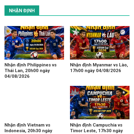
NHẬN ĐỊNH
Nhận định Philippines vs
Nhận định Myanmar vs Lào,
Thái Lan, 20h00 ngày
17h00 ngày 04/08/2026
04/08/2026
Nhận định Vietnam vs
Nhận định Campuchia vs
Indonesia, 20h30 ngày
Timor Leste, 17h30 ngày