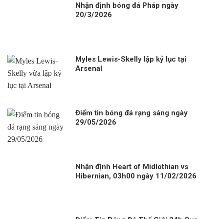
Nhận định bóng đá Pháp ngày
20/3/2026
Myles Lewis-Skelly lập kỷ lục tại
Arsenal
Điểm tin bóng đá rạng sáng ngày
29/05/2026
Nhận định Heart of Midlothian vs
Hibernian, 03h00 ngày 11/02/2026