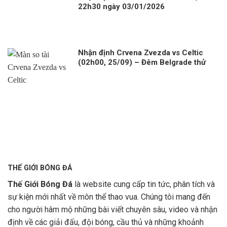
22h30 ngày 03/01/2026
Nhận định Crvena Zvezda vs Celtic
(02h00, 25/09) – Đêm Belgrade thử
thách lớn
THẾ GIỚI BÓNG ĐÁ
Thế Giới Bóng Đá
là website cung cấp tin tức, phân tích và
sự kiện mới nhất về môn thể thao vua. Chúng tôi mang đến
cho người hâm mộ những bài viết chuyên sâu, video và nhận
định về các giải đấu, đội bóng, cầu thủ và những khoảnh