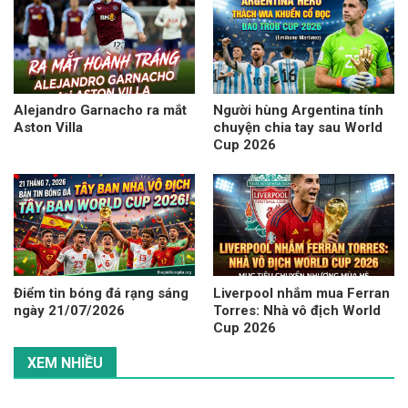
Alejandro Garnacho ra mắt
Người hùng Argentina tính
Aston Villa
chuyện chia tay sau World
Cup 2026
Điểm tin bóng đá rạng sáng
Liverpool nhắm mua Ferran
ngày 21/07/2026
Torres: Nhà vô địch World
Cup 2026
XEM NHIỀU