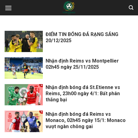
Skip
to
content
ĐIỂM TIN BÓNG ĐÁ RẠNG SÁNG
20/12/2025
Nhận định Reims vs Montpellier
02h45 ngày 25/11/2025
Nhận định bóng đá St.Etienne vs
Reims, 23h00 ngày 4/1: Bất phân
thắng bại
Nhận định bóng đá Reims vs
Monaco, 02h45 ngày 15/1: Monaco
vượt ngàn chông gai