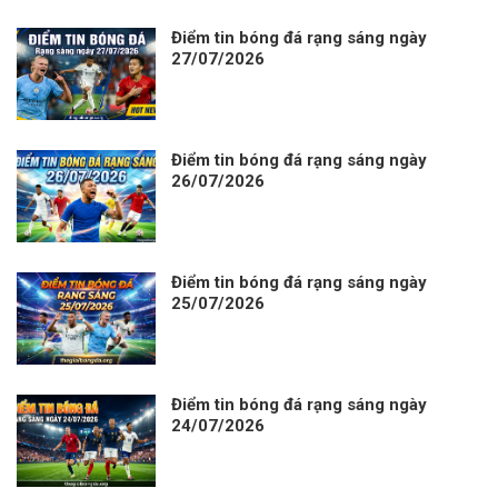
Điểm tin bóng đá rạng sáng ngày
27/07/2026
Điểm tin bóng đá rạng sáng ngày
26/07/2026
Điểm tin bóng đá rạng sáng ngày
25/07/2026
Điểm tin bóng đá rạng sáng ngày
24/07/2026