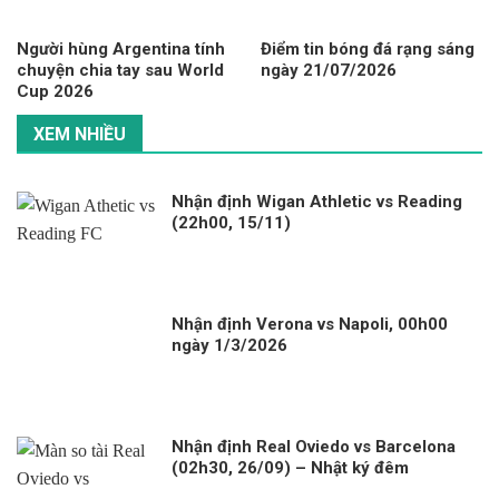
Người hùng Argentina tính
Điểm tin bóng đá rạng sáng
chuyện chia tay sau World
ngày 21/07/2026
Cup 2026
XEM NHIỀU
Nhận định Wigan Athletic vs Reading
(22h00, 15/11)
Nhận định Verona vs Napoli, 00h00
ngày 1/3/2026
Nhận định Real Oviedo vs Barcelona
(02h30, 26/09) – Nhật ký đêm
Tartiere