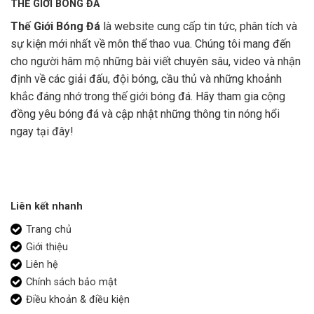
THẾ GIỚI BÓNG ĐÁ
Thế Giới Bóng Đá
là website cung cấp tin tức, phân tích và
sự kiện mới nhất về môn thể thao vua. Chúng tôi mang đến
cho người hâm mộ những bài viết chuyên sâu, video và nhận
định về các giải đấu, đội bóng, cầu thủ và những khoảnh
khắc đáng nhớ trong thế giới bóng đá. Hãy tham gia cộng
đồng yêu bóng đá và cập nhật những thông tin nóng hổi
ngay tại đây!
Liên kết nhanh
Trang chủ
Giới thiệu
Liên hệ
Chính sách bảo mật
Điều khoản & điều kiện