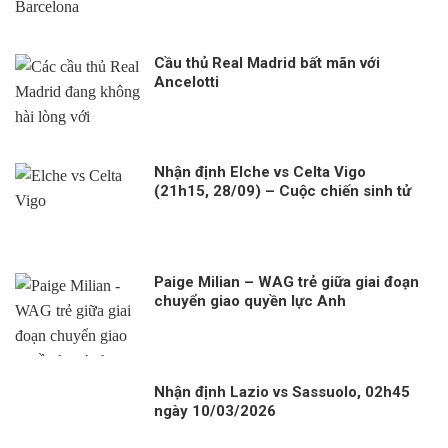
Cầu thủ Real Madrid bất mãn với
Ancelotti
Nhận định Elche vs Celta Vigo
(21h15, 28/09) – Cuộc chiến sinh tử
ở La Liga
Paige Milian – WAG trẻ giữa giai đoạn
chuyển giao quyền lực Anh
Nhận định Lazio vs Sassuolo, 02h45
ngày 10/03/2026