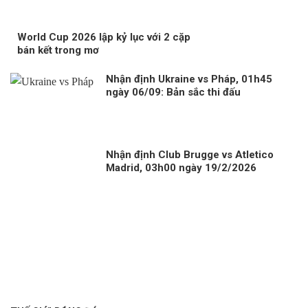
World Cup 2026 lập kỷ lục với 2 cặp
bán kết trong mơ
Nhận định Ukraine vs Pháp, 01h45
ngày 06/09: Bản sắc thi đấu
Nhận định Club Brugge vs Atletico
Madrid, 03h00 ngày 19/2/2026