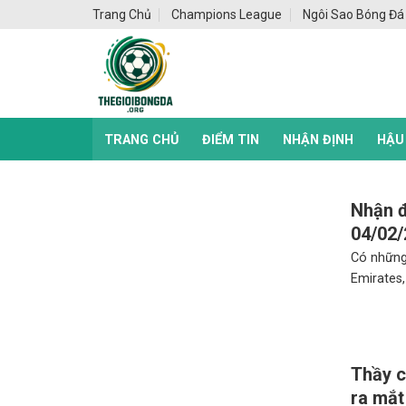
Skip
Trang Chủ
Champions League
Ngôi Sao Bóng Đá
to
content
TRANG CHỦ
ĐIỂM TIN
NHẬN ĐỊNH
HẬU
Nhận đ
04/02
Có những
Emirates, 
Thầy c
ra mắt