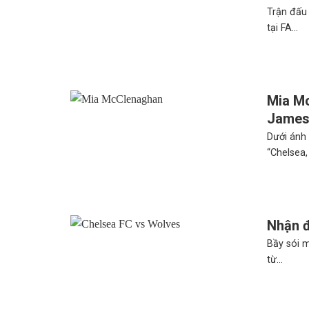
Trận đấu
tại FA...
Mia M
Jame
Dưới ánh 
“Chelsea,
Nhận đ
Bầy sói 
từ...