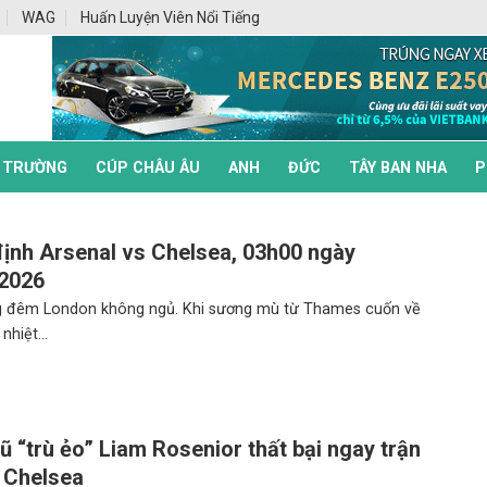
WAG
Huấn Luyện Viên Nổi Tiếng
 TRƯỜNG
CÚP CHÂU ÂU
ANH
ĐỨC
TÂY BAN NHA
P
ịnh Arsenal vs Chelsea, 03h00 ngày
/2026
 đêm London không ngủ. Khi sương mù từ Thames cuốn về
nhiệt...
ũ “trù ẻo” Liam Rosenior thất bại ngay trận
 Chelsea