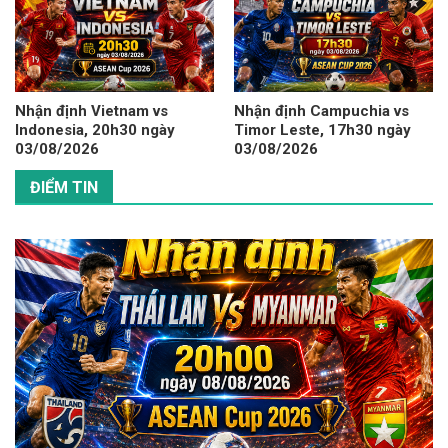
Nhận định Vietnam vs
Nhận định Campuchia vs
Indonesia, 20h30 ngày
Timor Leste, 17h30 ngày
03/08/2026
03/08/2026
ĐIỂM TIN