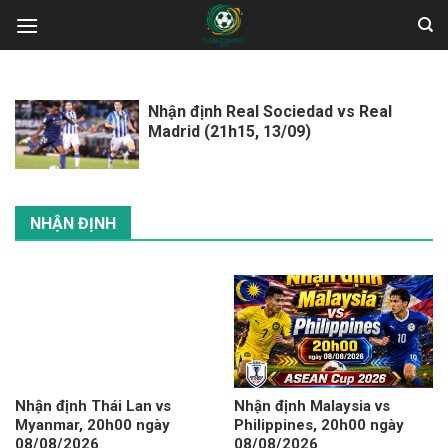
Skip
to
content
Nhận định Real Sociedad vs Real
Madrid (21h15, 13/09)
NHẬN ĐỊNH
Nhận định Thái Lan vs
Nhận định Malaysia vs
Myanmar, 20h00 ngày
Philippines, 20h00 ngày
08/08/2026
08/08/2026