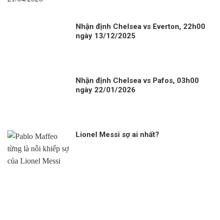
Nhận định Chelsea vs Everton, 22h00
ngày 13/12/2025
Nhận định Chelsea vs Pafos, 03h00
ngày 22/01/2026
Lionel Messi sợ ai nhất?