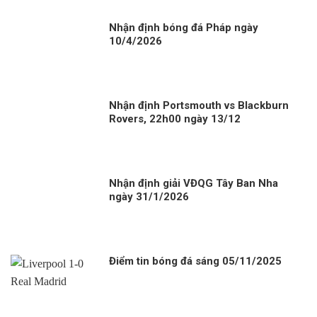
Nhận định bóng đá Pháp ngày
10/4/2026
Nhận định Portsmouth vs Blackburn
Rovers, 22h00 ngày 13/12
Nhận định giải VĐQG Tây Ban Nha
ngày 31/1/2026
Điểm tin bóng đá sáng 05/11/2025