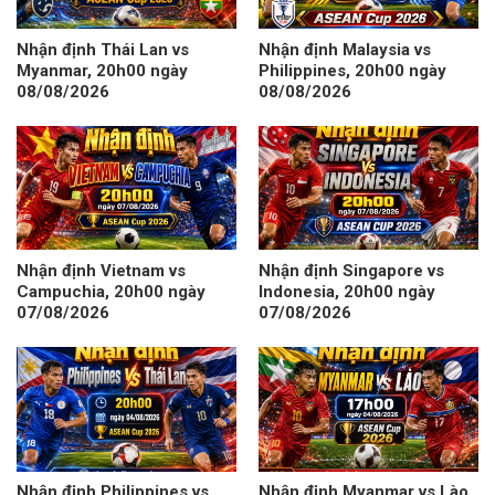
Nhận định Thái Lan vs
Nhận định Malaysia vs
Myanmar, 20h00 ngày
Philippines, 20h00 ngày
08/08/2026
08/08/2026
Nhận định Vietnam vs
Nhận định Singapore vs
Campuchia, 20h00 ngày
Indonesia, 20h00 ngày
07/08/2026
07/08/2026
Nhận định Philippines vs
Nhận định Myanmar vs Lào,