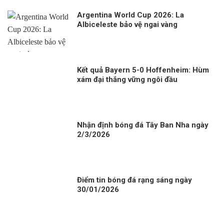
Argentina World Cup 2026: La
Albiceleste bảo vệ ngai vàng
Kết quả Bayern 5-0 Hoffenheim: Hùm
xám đại thắng vững ngôi đầu
Nhận định bóng đá Tây Ban Nha ngày
2/3/2026
Điểm tin bóng đá rạng sáng ngày
30/01/2026