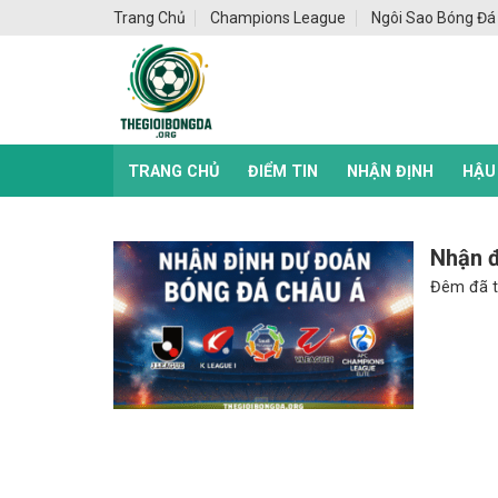
Skip
Trang Chủ
Champions League
Ngôi Sao Bóng Đá
to
content
TRANG CHỦ
ĐIỂM TIN
NHẬN ĐỊNH
HẬU
Nhận đ
Đêm đã ta