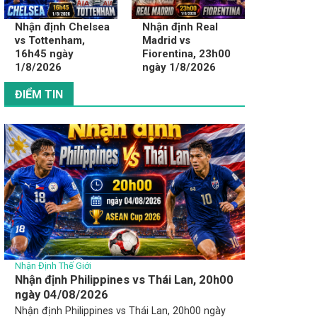
Nhận định Chelsea
Nhận định Real
vs Tottenham,
Madrid vs
16h45 ngày
Fiorentina, 23h00
1/8/2026
ngày 1/8/2026
ĐIỂM TIN
Nhận Định Thế Giới
Nhận định Philippines vs Thái Lan, 20h00
ngày 04/08/2026
Nhận định Philippines vs Thái Lan, 20h00 ngày