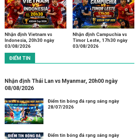
Nhận định Vietnam vs
Nhận định Campuchia vs
Indonesia, 20h30 ngày
Timor Leste, 17h30 ngày
03/08/2026
03/08/2026
ĐIỂM TIN
Nhận định Thái Lan vs Myanmar, 20h00 ngày
08/08/2026
Điểm tin bóng đá rạng sáng ngày
28/07/2026
Điểm tin bóng đá rạng sáng ngày