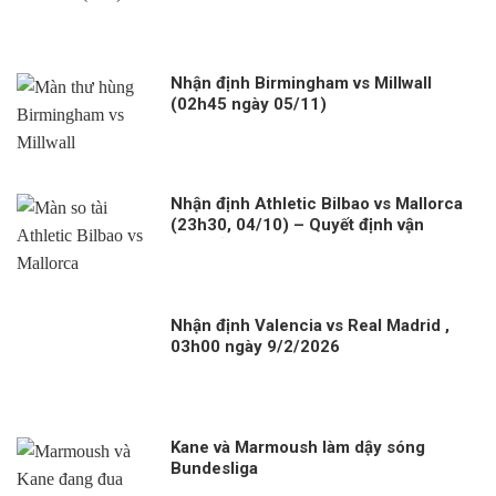
Nhận định Birmingham vs Millwall
(02h45 ngày 05/11)
Nhận định Athletic Bilbao vs Mallorca
(23h30, 04/10) – Quyết định vận
mệnh ở San Mames
Nhận định Valencia vs Real Madrid ,
03h00 ngày 9/2/2026
Kane và Marmoush làm dậy sóng
Bundesliga