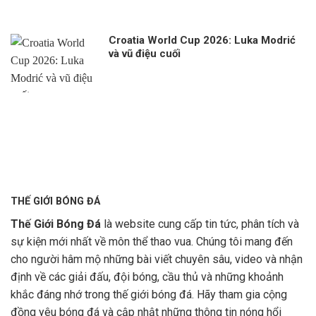
Croatia World Cup 2026: Luka Modrić
và vũ điệu cuối
THẾ GIỚI BÓNG ĐÁ
Thế Giới Bóng Đá
là website cung cấp tin tức, phân tích và
sự kiện mới nhất về môn thể thao vua. Chúng tôi mang đến
cho người hâm mộ những bài viết chuyên sâu, video và nhận
định về các giải đấu, đội bóng, cầu thủ và những khoảnh
khắc đáng nhớ trong thế giới bóng đá. Hãy tham gia cộng
đồng yêu bóng đá và cập nhật những thông tin nóng hổi