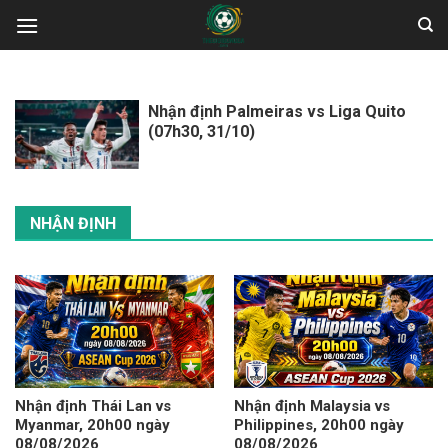
Skip
to
content
Nhận định Palmeiras vs Liga Quito
(07h30, 31/10)
NHẬN ĐỊNH
Nhận định Thái Lan vs
Nhận định Malaysia vs
Myanmar, 20h00 ngày
Philippines, 20h00 ngày
08/08/2026
08/08/2026