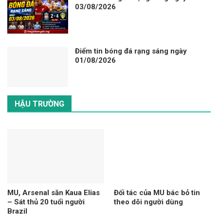
03/08/2026
Điểm tin bóng đá rạng sáng ngày
01/08/2026
HẬU TRƯỜNG
MU, Arsenal săn Kaua Elias
Đối tác của MU bác bỏ tin
– Sát thủ 20 tuổi người
theo dõi người dùng
Brazil