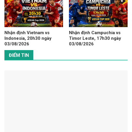
Nhận định Vietnam vs
Nhận định Campuchia vs
Indonesia, 20h30 ngày
Timor Leste, 17h30 ngày
03/08/2026
03/08/2026
ĐIỂM TIN