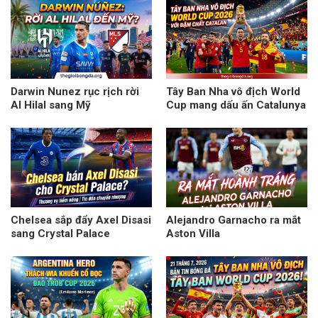
Darwin Nunez rục rịch rời
Tây Ban Nha vô địch World
Al Hilal sang Mỹ
Cup mang dấu ấn Catalunya
Chelsea sắp đẩy Axel Disasi
Alejandro Garnacho ra mắt
sang Crystal Palace
Aston Villa