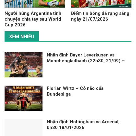
Người hùng Argentina tính
Điểm tin bóng đá rạng sáng
chuyện chia tay sau World
ngày 21/07/2026
Cup 2026
XEM NHIỀU
Nhận định Bayer Leverkusen vs
Monchengladbach (22h30, 21/09) –
Sức trẻ bùng nổ
Florian Wirtz – Cỗ não của
Bundesliga
Nhận định Nottingham vs Arsenal,
0h30 18/01/2026