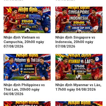
Nhận định Vietnam vs
Nhận định Singapore vs
Campuchia, 20h00 ngày
Indonesia, 20h00 ngày
07/08/2026
07/08/2026
Nhận định Philippines vs
Nhận định Myanmar vs Lào,
Thái Lan, 20h00 ngày
17h00 ngày 04/08/2026
04/08/2026