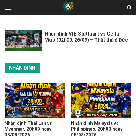
Skip
to
content
Nhận định VfB Stuttgart vs Celta
Vigo (02h00, 26/09) – Thất thủ ở Đức
NHẬN ĐỊNH
Nhận định Thái Lan vs
Nhận định Malaysia vs
Myanmar, 20h00 ngày
Philippines, 20h00 ngày
08/08/2026
08/08/2026