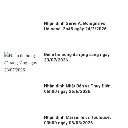
Nhận định Serie A: Bologna vs
Udinese, 2h45 ngày 24/2/2026
Điểm tin bóng đá rạng sáng ngày
23/07/2026
Nhận định Nhật Bản vs Thụy Điển,
06h00 ngày 26/6/2026
Nhận định Marseille vs Toulouse,
03h00 ngày 05/03/2026