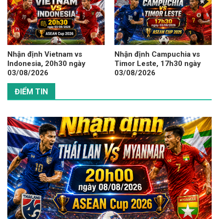
Nhận định Vietnam vs
Nhận định Campuchia vs
Indonesia, 20h30 ngày
Timor Leste, 17h30 ngày
03/08/2026
03/08/2026
ĐIỂM TIN