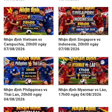
Nhận định Vietnam vs
Nhận định Singapore vs
Campuchia, 20h00 ngày
Indonesia, 20h00 ngày
07/08/2026
07/08/2026
Nhận định Philippines vs
Nhận định Myanmar vs Lào,
Thái Lan, 20h00 ngày
17h00 ngày 04/08/2026
04/08/2026