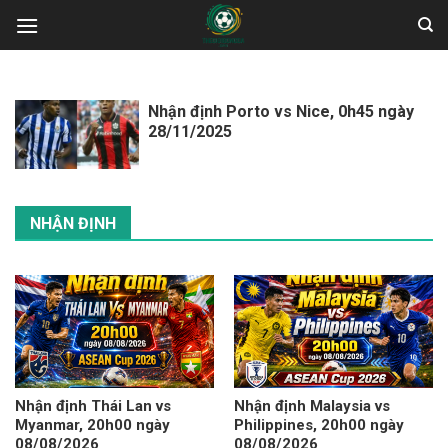
Skip
to
content
Nhận định Porto vs Nice, 0h45 ngày
28/11/2025
NHẬN ĐỊNH
Nhận định Thái Lan vs
Nhận định Malaysia vs
Myanmar, 20h00 ngày
Philippines, 20h00 ngày
08/08/2026
08/08/2026