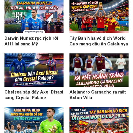
Darwin Nunez rục rịch rời
Tây Ban Nha vô địch World
Al Hilal sang Mỹ
Cup mang dấu ấn Catalunya
Chelsea sắp đẩy Axel Disasi
Alejandro Garnacho ra mắt
sang Crystal Palace
Aston Villa