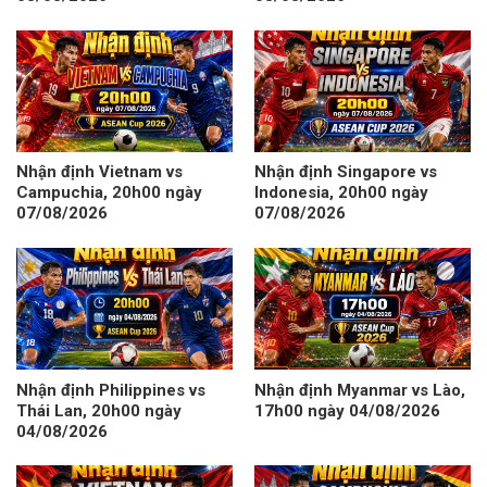
Nhận định Vietnam vs
Nhận định Singapore vs
Campuchia, 20h00 ngày
Indonesia, 20h00 ngày
07/08/2026
07/08/2026
Nhận định Philippines vs
Nhận định Myanmar vs Lào,
Thái Lan, 20h00 ngày
17h00 ngày 04/08/2026
04/08/2026