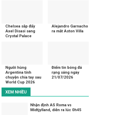
Chelsea sắp đẩy
Alejandro Garnacho
Axel Disasi sang
ra mắt Aston Villa
Crystal Palace
Người hùng
Điểm tin bóng đá
Argentina tính
rạng sáng ngày
chuyện chia tay sau
21/07/2026
World Cup 2026
XEM NHIỀU
Nhận định AS Roma vs
Midtjylland, diễn ra lúc 0h45
ngày 28/11