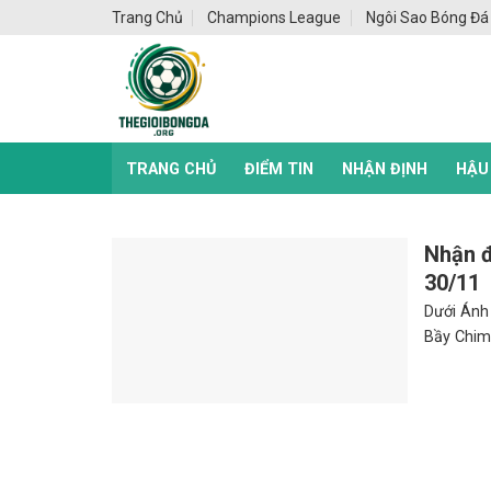
Skip
Trang Chủ
Champions League
Ngôi Sao Bóng Đá
to
content
TRANG CHỦ
ĐIỂM TIN
NHẬN ĐỊNH
HẬU
Nhận đ
30/11
Dưới Ánh
Bầy Chim.