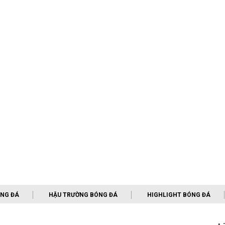
ÓNG ĐÁ
HẬU TRƯỜNG BÓNG ĐÁ
HIGHLIGHT BÓNG ĐÁ