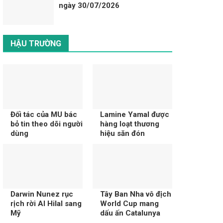
ngày 30/07/2026
HẬU TRƯỜNG
Đối tác của MU bác
Lamine Yamal được
bỏ tin theo dõi người
hàng loạt thương
dùng
hiệu săn đón
Darwin Nunez rục
Tây Ban Nha vô địch
rịch rời Al Hilal sang
World Cup mang
Mỹ
dấu ấn Catalunya