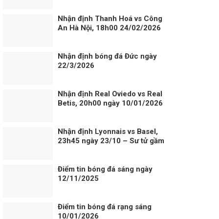
Nhận định Thanh Hoá vs Công
An Hà Nội, 18h00 24/02/2026
Nhận định bóng đá Đức ngày
22/3/2026
Nhận định Real Oviedo vs Real
Betis, 20h00 ngày 10/01/2026
Nhận định Lyonnais vs Basel,
23h45 ngày 23/10 – Sư tử gầm
gừ
Điểm tin bóng đá sáng ngày
12/11/2025
Điểm tin bóng đá rạng sáng
10/01/2026