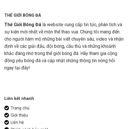
THẾ GIỚI BÓNG ĐÁ
Thế Giới Bóng Đá
là website cung cấp tin tức, phân tích và
sự kiện mới nhất về môn thể thao vua. Chúng tôi mang đến
cho người hâm mộ những bài viết chuyên sâu, video và nhận
định về các giải đấu, đội bóng, cầu thủ và những khoảnh
khắc đáng nhớ trong thế giới bóng đá. Hãy tham gia cộng
đồng yêu bóng đá và cập nhật những thông tin nóng hổi
ngay tại đây!
Liên kết nhanh
Trang chủ
Giới thiệu
Liên hệ