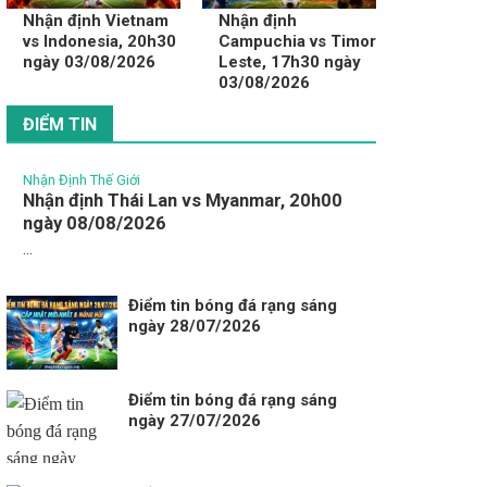
Nhận định Vietnam
Nhận định
vs Indonesia, 20h30
Campuchia vs Timor
ngày 03/08/2026
Leste, 17h30 ngày
03/08/2026
ĐIỂM TIN
Nhận Định Thế Giới
Nhận định Thái Lan vs Myanmar, 20h00
ngày 08/08/2026
...
Điểm tin bóng đá rạng sáng
ngày 28/07/2026
Điểm tin bóng đá rạng sáng
ngày 27/07/2026