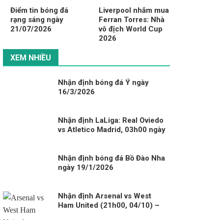
Điểm tin bóng đá
Liverpool nhắm mua
rạng sáng ngày
Ferran Torres: Nhà
21/07/2026
vô địch World Cup
2026
XEM NHIỀU
Nhận định bóng đá Ý ngày
16/3/2026
Nhận định LaLiga: Real Oviedo
vs Atletico Madrid, 03h00 ngày
1/3/2026
Nhận định bóng đá Bồ Đào Nha
ngày 19/1/2026
Nhận định Arsenal vs West
Ham United (21h00, 04/10) –
Quyết định tại Emirates