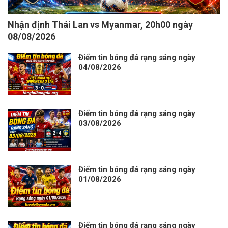
Nhận định Thái Lan vs Myanmar, 20h00 ngày
08/08/2026
Điểm tin bóng đá rạng sáng ngày
04/08/2026
Điểm tin bóng đá rạng sáng ngày
03/08/2026
Điểm tin bóng đá rạng sáng ngày
01/08/2026
Điểm tin bóng đá rạng sáng ngày