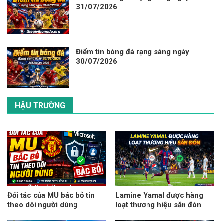
31/07/2026
Điểm tin bóng đá rạng sáng ngày
30/07/2026
HẬU TRƯỜNG
Đối tác của MU bác bỏ tin
Lamine Yamal được hàng
theo dõi người dùng
loạt thương hiệu săn đón