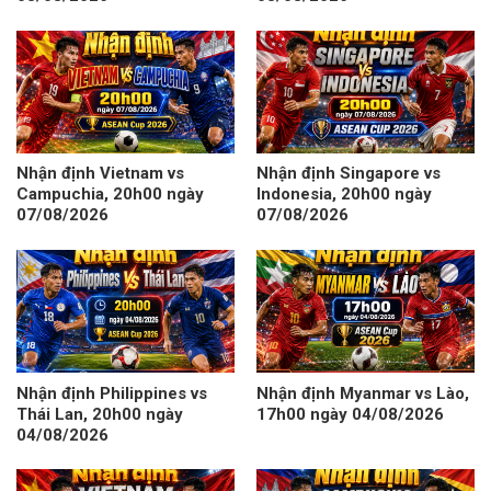
Nhận định Vietnam vs
Nhận định Singapore vs
Campuchia, 20h00 ngày
Indonesia, 20h00 ngày
07/08/2026
07/08/2026
Nhận định Philippines vs
Nhận định Myanmar vs Lào,
Thái Lan, 20h00 ngày
17h00 ngày 04/08/2026
04/08/2026