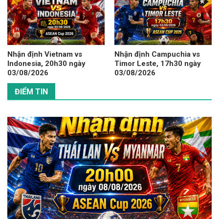
Nhận định Vietnam vs
Nhận định Campuchia vs
Indonesia, 20h30 ngày
Timor Leste, 17h30 ngày
03/08/2026
03/08/2026
ĐIỂM TIN