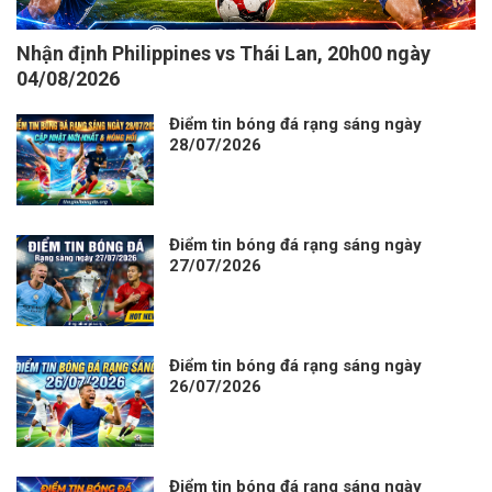
Nhận định Philippines vs Thái Lan, 20h00 ngày
04/08/2026
Điểm tin bóng đá rạng sáng ngày
28/07/2026
Điểm tin bóng đá rạng sáng ngày
27/07/2026
Điểm tin bóng đá rạng sáng ngày
26/07/2026
Điểm tin bóng đá rạng sáng ngày