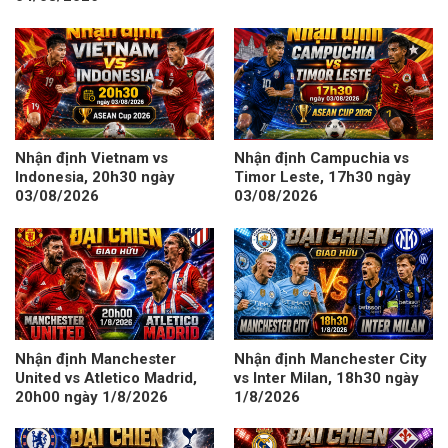
Nhận định Vietnam vs
Nhận định Campuchia vs
Indonesia, 20h30 ngày
Timor Leste, 17h30 ngày
03/08/2026
03/08/2026
Nhận định Manchester
Nhận định Manchester City
United vs Atletico Madrid,
vs Inter Milan, 18h30 ngày
20h00 ngày 1/8/2026
1/8/2026