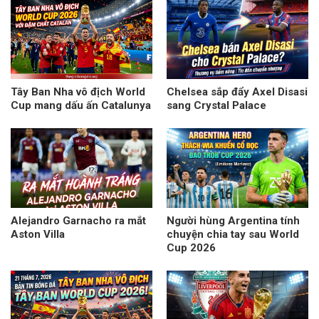
Tây Ban Nha vô địch World
Chelsea sắp đẩy Axel Disasi
Cup mang dấu ấn Catalunya
sang Crystal Palace
Alejandro Garnacho ra mắt
Người hùng Argentina tính
Aston Villa
chuyện chia tay sau World
Cup 2026