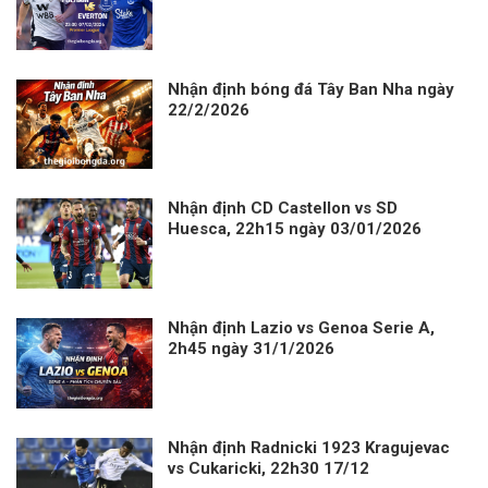
Nhận định bóng đá Tây Ban Nha ngày
22/2/2026
Nhận định CD Castellon vs SD
Huesca, 22h15 ngày 03/01/2026
Nhận định Lazio vs Genoa Serie A,
2h45 ngày 31/1/2026
Nhận định Radnicki 1923 Kragujevac
vs Cukaricki, 22h30 17/12