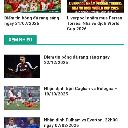
Điểm tin bóng đá rạng sáng
Liverpool nhắm mua Ferran
ngày 21/07/2026
Torres: Nhà vô địch World
Cup 2026
XEM NHIỀU
Điểm tin bóng đá rạng sáng ngày
22/12/2025
Nhận định trận Cagliari vs Bologna –
19/10/2025
Nhận định Fulham vs Everton, 22h00
ngày 07/02/2026