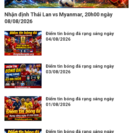
Nhận định Thái Lan vs Myanmar, 20h00 ngày
08/08/2026
Điểm tin bóng đá rạng sáng ngày
04/08/2026
Điểm tin bóng đá rạng sáng ngày
03/08/2026
Điểm tin bóng đá rạng sáng ngày
01/08/2026
Điểm tin bóng đá rạng sáng ngày