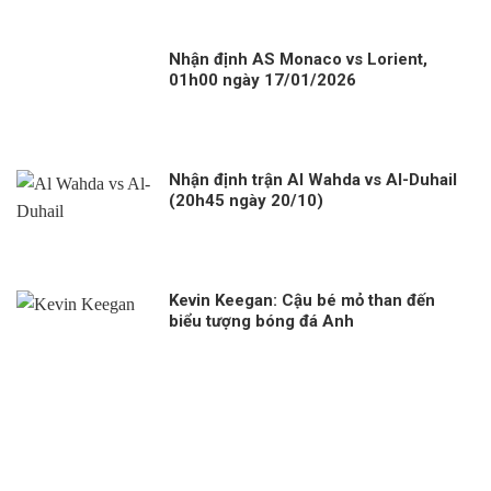
Nhận định AS Monaco vs Lorient,
01h00 ngày 17/01/2026
Nhận định trận Al Wahda vs Al-Duhail
(20h45 ngày 20/10)
Kevin Keegan: Cậu bé mỏ than đến
biểu tượng bóng đá Anh