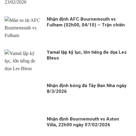
Nhận định AFC Bournemouth vs
Fulham (02h00, 04/10) – Trận chiến
sống còn
Yamal lập kỷ lục, lớn tiếng đe dọa Les
Bleus
Nhận định bóng đá Tây Ban Nha ngày
8/3/2026
Nhận định Bournemouth vs Aston
Villa, 22h00 ngày 07/02/2026