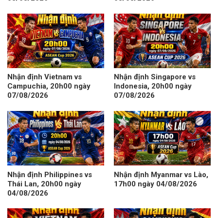
Nhận định Vietnam vs
Nhận định Singapore vs
Campuchia, 20h00 ngày
Indonesia, 20h00 ngày
07/08/2026
07/08/2026
Nhận định Philippines vs
Nhận định Myanmar vs Lào,
Thái Lan, 20h00 ngày
17h00 ngày 04/08/2026
04/08/2026