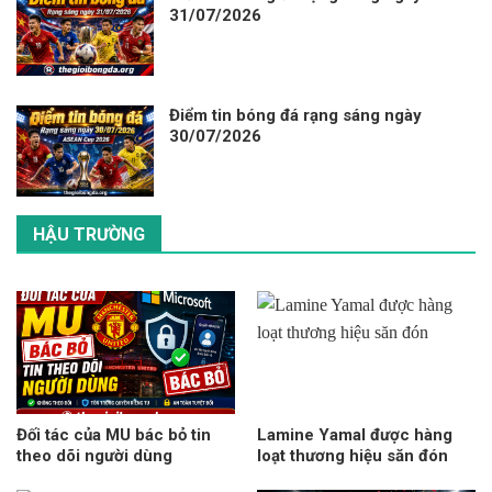
31/07/2026
Điểm tin bóng đá rạng sáng ngày
30/07/2026
HẬU TRƯỜNG
Đối tác của MU bác bỏ tin
Lamine Yamal được hàng
theo dõi người dùng
loạt thương hiệu săn đón