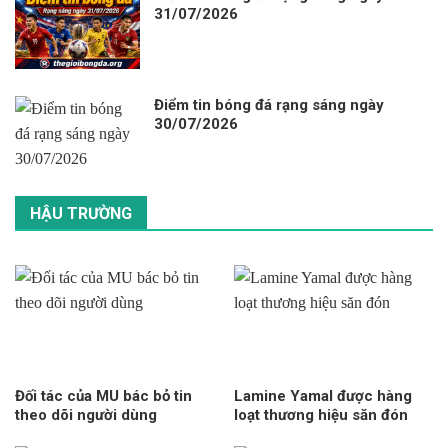
31/07/2026
Điểm tin bóng đá rạng sáng ngày
30/07/2026
HẬU TRƯỜNG
Đối tác của MU bác bỏ tin
Lamine Yamal được hàng
theo dõi người dùng
loạt thương hiệu săn đón