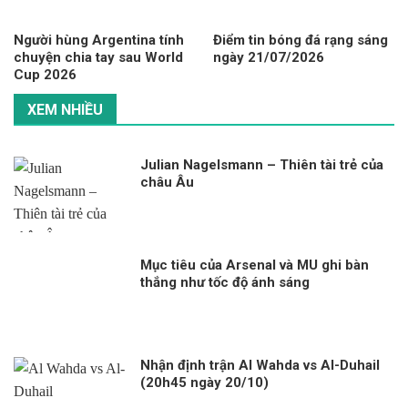
Người hùng Argentina tính
Điểm tin bóng đá rạng sáng
chuyện chia tay sau World
ngày 21/07/2026
Cup 2026
XEM NHIỀU
Julian Nagelsmann – Thiên tài trẻ của
châu Âu
Mục tiêu của Arsenal và MU ghi bàn
thắng như tốc độ ánh sáng
Nhận định trận Al Wahda vs Al-Duhail
(20h45 ngày 20/10)