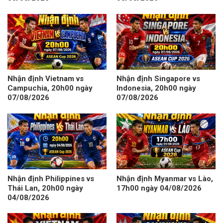
Nhận định Vietnam vs
Nhận định Singapore vs
Campuchia, 20h00 ngày
Indonesia, 20h00 ngày
07/08/2026
07/08/2026
Nhận định Philippines vs
Nhận định Myanmar vs Lào,
Thái Lan, 20h00 ngày
17h00 ngày 04/08/2026
04/08/2026