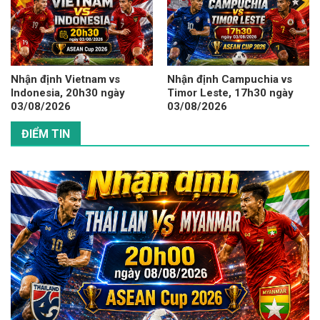
Nhận định Vietnam vs
Nhận định Campuchia vs
Indonesia, 20h30 ngày
Timor Leste, 17h30 ngày
03/08/2026
03/08/2026
ĐIỂM TIN