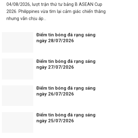
04/08/2026, lượt trận thứ tư bảng B ASEAN Cup
2026. Philippines vừa tìm lại cảm giác chiến thắng
nhưng vẫn chịu áp...
Điểm tin bóng đá rạng sáng
ngày 28/07/2026
Điểm tin bóng đá rạng sáng
ngày 27/07/2026
Điểm tin bóng đá rạng sáng
ngày 26/07/2026
Điểm tin bóng đá rạng sáng
ngày 25/07/2026