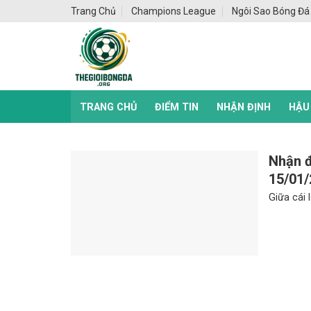
Skip
Trang Chủ
Champions League
Ngôi Sao Bóng Đá
to
content
TRANG CHỦ
ĐIỂM TIN
NHẬN ĐỊNH
HẬU
Nhận đ
15/01
Giữa cái 