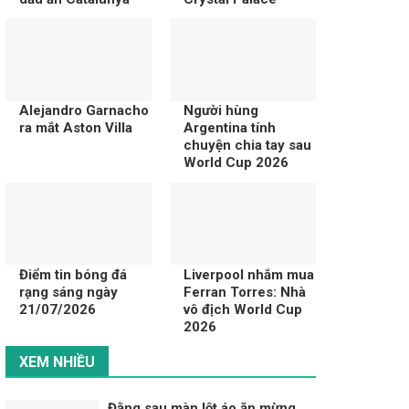
Alejandro Garnacho
Người hùng
ra mắt Aston Villa
Argentina tính
chuyện chia tay sau
World Cup 2026
Điểm tin bóng đá
Liverpool nhắm mua
rạng sáng ngày
Ferran Torres: Nhà
21/07/2026
vô địch World Cup
2026
XEM NHIỀU
Đằng sau màn lột áo ăn mừng