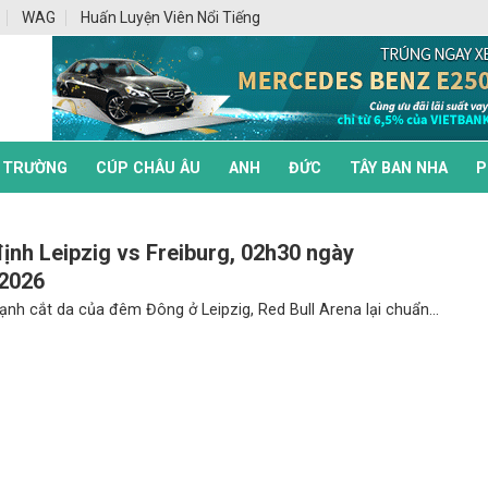
WAG
Huấn Luyện Viên Nổi Tiếng
 TRƯỜNG
CÚP CHÂU ÂU
ANH
ĐỨC
TÂY BAN NHA
P
ịnh Leipzig vs Freiburg, 02h30 ngày
/2026
lạnh cắt da của đêm Đông ở Leipzig, Red Bull Arena lại chuẩn...