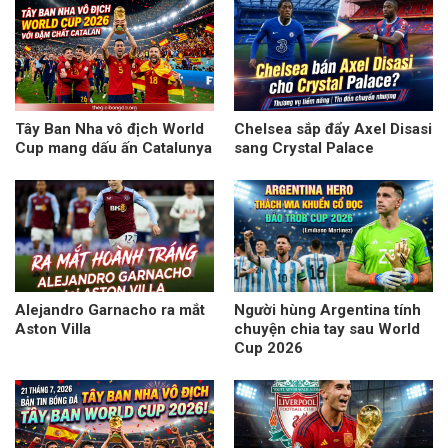
Tây Ban Nha vô địch World
Chelsea sắp đẩy Axel Disasi
Cup mang dấu ấn Catalunya
sang Crystal Palace
Alejandro Garnacho ra mắt
Người hùng Argentina tính
Aston Villa
chuyện chia tay sau World
Cup 2026