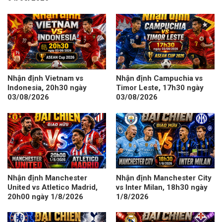
Nhận định Vietnam vs
Nhận định Campuchia vs
Indonesia, 20h30 ngày
Timor Leste, 17h30 ngày
03/08/2026
03/08/2026
Nhận định Manchester
Nhận định Manchester City
United vs Atletico Madrid,
vs Inter Milan, 18h30 ngày
20h00 ngày 1/8/2026
1/8/2026