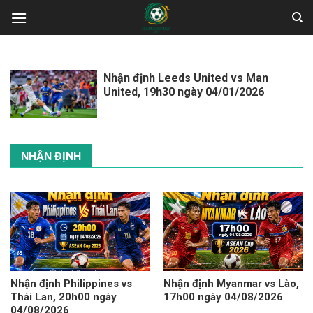
Skip
to
content
Nhận định Leeds United vs Man
United, 19h30 ngày 04/01/2026
NHẬN ĐỊNH
Nhận định Philippines vs
Nhận định Myanmar vs Lào,
Thái Lan, 20h00 ngày
17h00 ngày 04/08/2026
04/08/2026