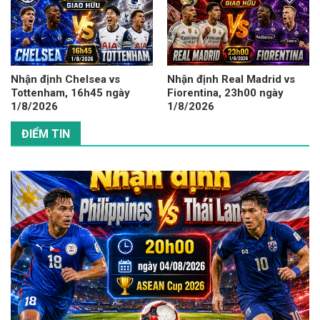
Nhận định Chelsea vs
Nhận định Real Madrid vs
Tottenham, 16h45 ngày
Fiorentina, 23h00 ngày
1/8/2026
1/8/2026
ĐIỂM TIN