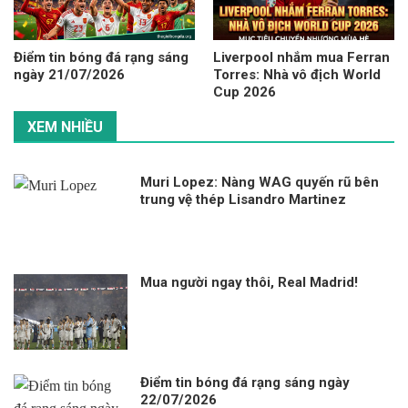
Điểm tin bóng đá rạng sáng
Liverpool nhắm mua Ferran
ngày 21/07/2026
Torres: Nhà vô địch World
Cup 2026
XEM NHIỀU
Muri Lopez: Nàng WAG quyến rũ bên
trung vệ thép Lisandro Martinez
Mua người ngay thôi, Real Madrid!
Điểm tin bóng đá rạng sáng ngày
22/07/2026