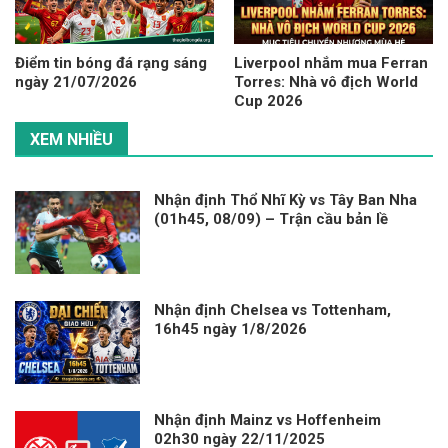
Điểm tin bóng đá rạng sáng
Liverpool nhắm mua Ferran
ngày 21/07/2026
Torres: Nhà vô địch World
Cup 2026
XEM NHIỀU
Nhận định Thổ Nhĩ Kỳ vs Tây Ban Nha
(01h45, 08/09) – Trận cầu bản lề
Nhận định Chelsea vs Tottenham,
16h45 ngày 1/8/2026
Nhận định Mainz vs Hoffenheim
02h30 ngày 22/11/2025