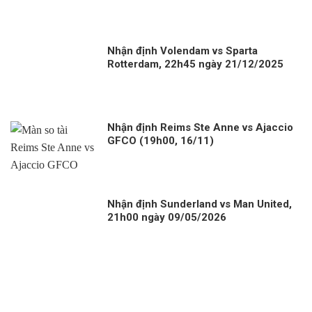
Nhận định Volendam vs Sparta
Rotterdam, 22h45 ngày 21/12/2025
Nhận định Reims Ste Anne vs Ajaccio
GFCO (19h00, 16/11)
Nhận định Sunderland vs Man United,
21h00 ngày 09/05/2026