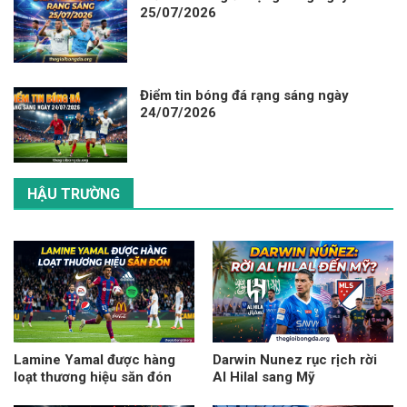
25/07/2026
Điểm tin bóng đá rạng sáng ngày
24/07/2026
HẬU TRƯỜNG
Lamine Yamal được hàng
Darwin Nunez rục rịch rời
loạt thương hiệu săn đón
Al Hilal sang Mỹ