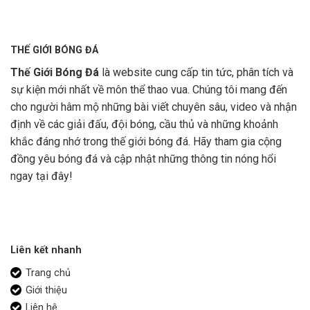
THẾ GIỚI BÓNG ĐÁ
Thế Giới Bóng Đá
là website cung cấp tin tức, phân tích và
sự kiện mới nhất về môn thể thao vua. Chúng tôi mang đến
cho người hâm mộ những bài viết chuyên sâu, video và nhận
định về các giải đấu, đội bóng, cầu thủ và những khoảnh
khắc đáng nhớ trong thế giới bóng đá. Hãy tham gia cộng
đồng yêu bóng đá và cập nhật những thông tin nóng hổi
ngay tại đây!
Liên kết nhanh
Trang chủ
Giới thiệu
Liên hệ