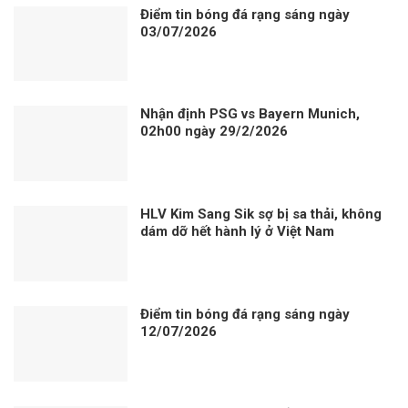
Điểm tin bóng đá rạng sáng ngày
03/07/2026
Nhận định PSG vs Bayern Munich,
02h00 ngày 29/2/2026
HLV Kim Sang Sik sợ bị sa thải, không
dám dỡ hết hành lý ở Việt Nam
Điểm tin bóng đá rạng sáng ngày
12/07/2026