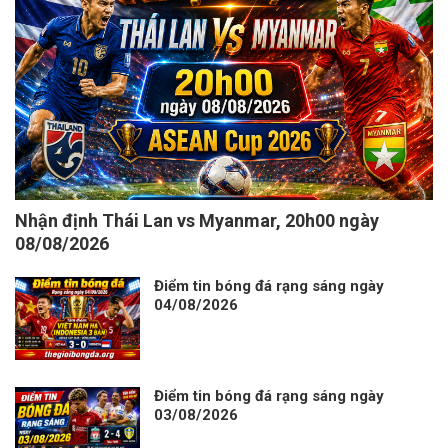
Nhận định Thái Lan vs Myanmar, 20h00 ngày
08/08/2026
Điểm tin bóng đá rạng sáng ngày
04/08/2026
Điểm tin bóng đá rạng sáng ngày
03/08/2026