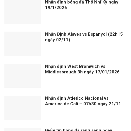
Nhận định bóng đá Thổ Nhĩ Kỳ ngày
19/1/2026
Nhận Định Alaves vs Espanyol (22h15
ngày 02/11)
Nhận định West Bromwich vs
Middlesbrough 3h ngày 17/01/2026
Nhận định Atletico Nacional vs
America de Cali – 07h30 ngày 21/11
Điểm tin bóng đá rạng sáng ngày