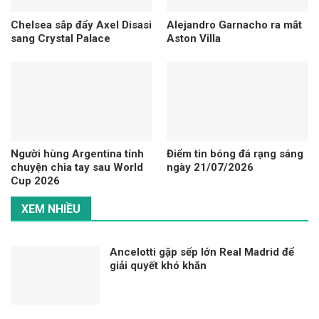
Chelsea sắp đẩy Axel Disasi
Alejandro Garnacho ra mắt
sang Crystal Palace
Aston Villa
Người hùng Argentina tính
Điểm tin bóng đá rạng sáng
chuyện chia tay sau World
ngày 21/07/2026
Cup 2026
XEM NHIỀU
Ancelotti gặp sếp lớn Real Madrid để
giải quyết khó khăn