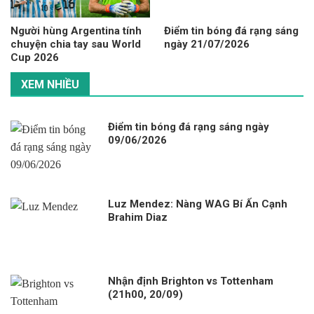
Người hùng Argentina tính
Điểm tin bóng đá rạng sáng
chuyện chia tay sau World
ngày 21/07/2026
Cup 2026
XEM NHIỀU
Điểm tin bóng đá rạng sáng ngày
09/06/2026
Luz Mendez: Nàng WAG Bí Ẩn Cạnh
Brahim Diaz
Nhận định Brighton vs Tottenham
(21h00, 20/09)