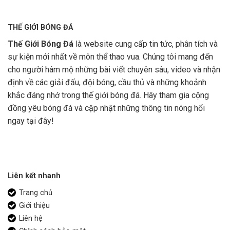
THẾ GIỚI BÓNG ĐÁ
Thế Giới Bóng Đá
là website cung cấp tin tức, phân tích và
sự kiện mới nhất về môn thể thao vua. Chúng tôi mang đến
cho người hâm mộ những bài viết chuyên sâu, video và nhận
định về các giải đấu, đội bóng, cầu thủ và những khoảnh
khắc đáng nhớ trong thế giới bóng đá. Hãy tham gia cộng
đồng yêu bóng đá và cập nhật những thông tin nóng hổi
ngay tại đây!
Liên kết nhanh
Trang chủ
Giới thiệu
Liên hệ