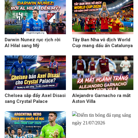
Darwin Nunez rục rịch rời
Tây Ban Nha vô địch World
Al Hilal sang Mỹ
Cup mang dấu ấn Catalunya
Chelsea sắp đẩy Axel Disasi
Alejandro Garnacho ra mắt
sang Crystal Palace
Aston Villa