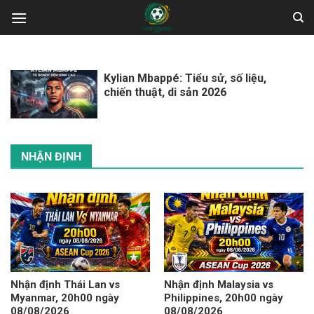
Skip
to
content
Kylian Mbappé: Tiểu sử, số liệu,
chiến thuật, di sản 2026
NHẬN ĐỊNH
Nhận định Thái Lan vs
Nhận định Malaysia vs
Myanmar, 20h00 ngày
Philippines, 20h00 ngày
08/08/2026
08/08/2026