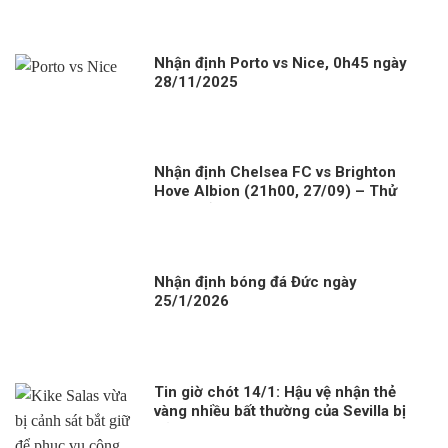
Nhận định Porto vs Nice, 0h45 ngày
28/11/2025
Nhận định Chelsea FC vs Brighton
Hove Albion (21h00, 27/09) – Thử
thách bản lĩnh tại Stamford Bridge
Nhận định bóng đá Đức ngày
25/1/2026
Tin giờ chót 14/1: Hậu vệ nhận thẻ
vàng nhiều bất thường của Sevilla bị
bắt