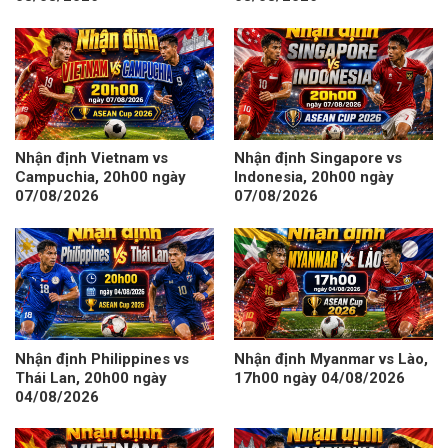
Nhận định Vietnam vs
Nhận định Singapore vs
Campuchia, 20h00 ngày
Indonesia, 20h00 ngày
07/08/2026
07/08/2026
Nhận định Philippines vs
Nhận định Myanmar vs Lào,
Thái Lan, 20h00 ngày
17h00 ngày 04/08/2026
04/08/2026