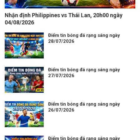
Nhận định Philippines vs Thái Lan, 20h00 ngày
04/08/2026
Điểm tin bóng đá rạng sáng ngày
28/07/2026
Điểm tin bóng đá rạng sáng ngày
27/07/2026
Điểm tin bóng đá rạng sáng ngày
26/07/2026
Điểm tin bóng đá rạng sáng ngày