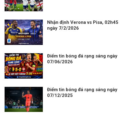
Nhận định Verona vs Pisa, 02h45
ngày 7/2/2026
Điểm tin bóng đá rạng sáng ngày
07/06/2026
Điểm tin bóng đá rạng sáng ngày
07/12/2025