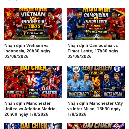
Nhận định Vietnam vs
Nhận định Campuchia vs
Indonesia, 20h30 ngày
Timor Leste, 17h30 ngày
03/08/2026
03/08/2026
Nhận định Manchester
Nhận định Manchester City
United vs Atletico Madrid,
vs Inter Milan, 18h30 ngày
20h00 ngày 1/8/2026
1/8/2026