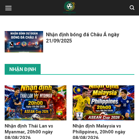
Skip
to
content
Nhận định bóng đá Châu Á ngày
21/09/2025
NHẬN ĐỊNH
Nhận định Thái Lan vs
Nhận định Malaysia vs
Myanmar, 20h00 ngày
Philippines, 20h00 ngày
08/08/2026
08/08/2026