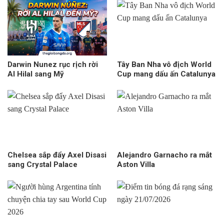
Darwin Nunez rục rịch rời
Tây Ban Nha vô địch World
Al Hilal sang Mỹ
Cup mang dấu ấn Catalunya
Chelsea sắp đẩy Axel Disasi
Alejandro Garnacho ra mắt
sang Crystal Palace
Aston Villa